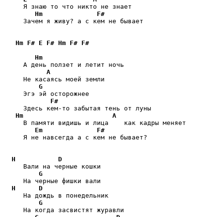
     Я знаю то что никто не знает

Hm
F#
     Зачем я живу? а с кем не бывает

Hm
F#
E
F#
Hm
F#
F#
Hm
     А день ползет и летит ночь

A
     Не касаясь моей земли

G
     Эгэ эй осторожнее

F#
     Здесь кем-то забытая тень от луны

Hm
A
     В памяти видишь и лица    как кадры меняет

Em
F#
     Я не навсегда а с кем не бывает?

H
D
     Вали на черные кошки

G
     На черные фишки вали

H
D
     На дождь в понедельник

G
     На когда засвистят журавли
