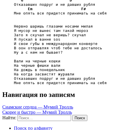
G
D
     Отказавших подруг и не давших рубля

Em
F#
     Мне опять все придется принимать на себя

     Нервно шаришь глазами носами милая

     Я мусор не вынес там такой мороз

     Зато я скучал не веришь? скучал

     Я пускал в ванне sos

     И свои губы в международном конверте

     В оон отправляя чтоб тебе не досталось

     Hy а с кем не бывает?

     Вали на черные кошки

     На черные фишки вали

     На дождь в понедельник

     На когда засвистят журавли

     Отказавших подруг и не давших рубля

     Мне опять все придется принимать на себя
Навигация по записям
Сиамские сердца — Мумий Тролль
Скорее и быстро — Мумий Тролль
Найти:
Поиск по алфавиту