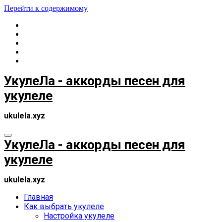
Перейти к содержимому
УкулеЛа - аккорды песен для
укулеле
ukulela.xyz
УкулеЛа - аккорды песен для
укулеле
ukulela.xyz
Главная
Как выбрать укулеле
Настройка укулеле