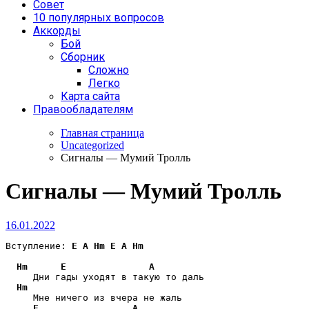
Совет
10 популярных вопросов
Аккорды
Бой
Сборник
Сложно
Легко
Карта сайта
Правообладателям
Главная страница
Uncategorized
Сигналы — Мумий Тролль
Сигналы — Мумий Тролль
16.01.2022
Вступление: 
E
A
Hm
E
A
Hm
Hm
E
A
     Дни гады уходят в такую то даль

Hm
     Мне ничего из вчера не жаль

E
A