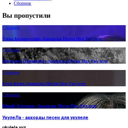
Сборник
Вы пропустили
Сборник
Тима Белорусских-Аккорды Песен Под Укулеле
Сборник
Наутилус Помпилиус-Аккорды Песен Под Укулеле
Сборник
Егор Крид-Аккорды Песен Под Укулеле
Сборник
Юрий Антонов- Аккорды Песен Под Укулеле
УкулеЛа - аккорды песен для укулеле
ukulela.xyz