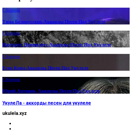
Сборник
Тима Белорусских-Аккорды Песен Под Укулеле
Сборник
Наутилус Помпилиус-Аккорды Песен Под Укулеле
Сборник
Егор Крид-Аккорды Песен Под Укулеле
Сборник
Юрий Антонов- Аккорды Песен Под Укулеле
УкулеЛа - аккорды песен для укулеле
ukulela.xyz