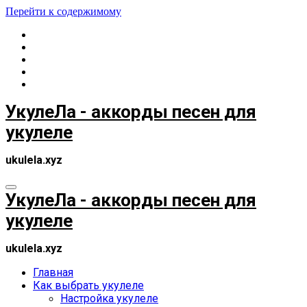
Перейти к содержимому
УкулеЛа - аккорды песен для
укулеле
ukulela.xyz
УкулеЛа - аккорды песен для
укулеле
ukulela.xyz
Главная
Как выбрать укулеле
Настройка укулеле