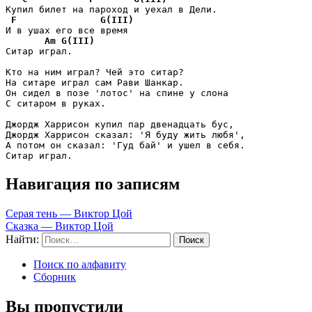
Купил билет на пароход и уехал в Дели.

F
G(III)
И в ушах его все время

Am
G(III)
Ситар играл.

Кто на ним играл? Чей это ситар?

На ситаре играл сам Рави Шанкар.

Он сидел в позе 'лотос' на спине у слона

С ситаром в руках.

Джордж Харрисон купил пар двенадцать бус,

Джордж Харрисон сказал: 'Я буду жить любя',

А потом он сказал: 'Гуд бай' и ушел в себя.

Ситар играл.
Навигация по записям
Серая тень — Виктор Цой
Сказка — Виктор Цой
Найти:
Поиск по алфавиту
Сборник
Вы пропустили