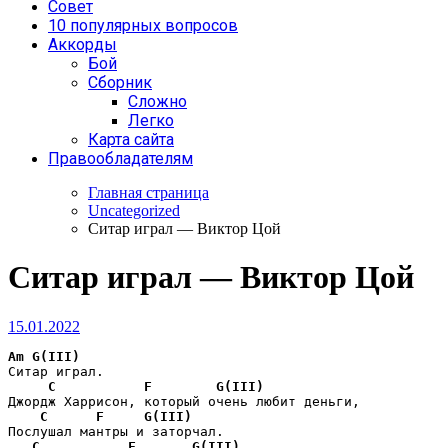
Совет
10 популярных вопросов
Аккорды
Бой
Сборник
Сложно
Легко
Карта сайта
Правообладателям
Главная страница
Uncategorized
Ситар играл — Виктор Цой
Ситар играл — Виктор Цой
15.01.2022
Am
G(III)
Ситар играл.

C
F
G(III)
Джордж Харрисон, который очень любит деньги,

C
F
G(III)
Послушал мантры и заторчал.

C
F
G(III)