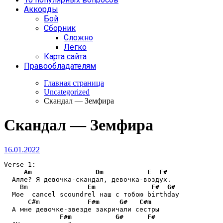
Аккорды
Бой
Сборник
Сложно
Легко
Карта сайта
Правообладателям
Главная страница
Uncategorized
Скандал — Земфира
Скандал — Земфира
16.01.2022
Verse 1:

Am
Dm
E
F#
  Алле? Я девочка-скандал, девочка-воздух.

    Вm               
Em
F#
G#
  Мое  cancel scoundrel наш с тобою birthday

      С#m            
F#m
G#
C#m
  А мне девочке-звезде закричали сестры

F#m
G#
F#