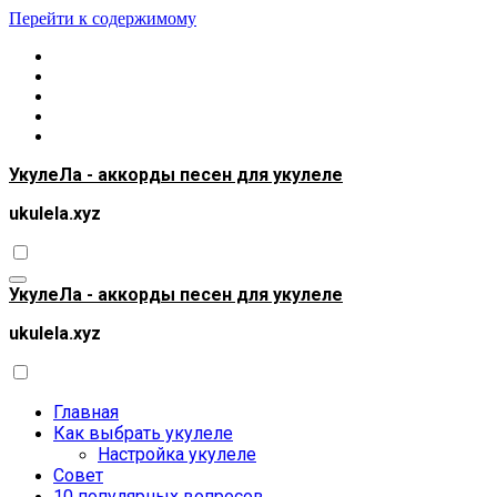
Перейти к содержимому
УкулеЛа - аккорды песен для укулеле
ukulela.xyz
УкулеЛа - аккорды песен для укулеле
ukulela.xyz
Главная
Как выбрать укулеле
Настройка укулеле
Совет
10 популярных вопросов