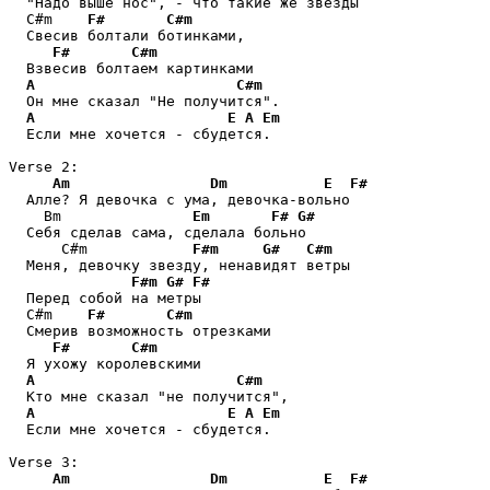
  "Надо выше нос", - что такие же звезды

  С#m    
F#
C#m
  Свесив болтали ботинками,

F#
C#m
  Взвесив болтаем картинками

A
C#m
  Он мне сказал "Не получится".

A
E
A
Em
  Если мне хочется - сбудется.

Verse 2:

Am
Dm
E
F#
  Алле? Я девочка с ума, девочка-вольно

    Вm               
Em
F#
G#
  Себя сделав сама, сделала больно

      С#m            
F#m
G#
C#m
  Меня, девочку звезду, ненавидят ветры

F#m
G#
F#
  Перед собой на метры

  С#m    
F#
C#m
  Смерив возможность отрезками

F#
C#m
  Я ухожу королевскими

A
C#m
  Кто мне сказал "не получится",

A
E
A
Em
  Если мне хочется - сбудется.

Verse 3:

Am
Dm
E
F#