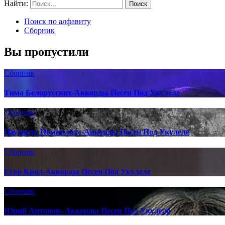
Найти:
Поиск по алфавиту
Сборник
Вы пропустили
Сборник
Тима Белорусских-Аккорды Песен Под Укулеле
Сборник
Наутилус Помпилиус-Аккорды Песен Под Укулеле
Сборник
Егор Крид-Аккорды Песен Под Укулеле
Сборник
Юрий Антонов- Аккорды Песен Под Укулеле