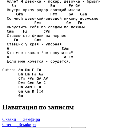
  Алле? Я девочка - пожар, девочка - брызги

    Вm               
Em
F#
G#
  Внутри прячу радар ловящий мысли

      С#m            
F#m
G#
C#m
  Со мной девочкой-звездой никому возможно

F#m
G#
F#
  Выпустить себя по следам по ложным

  С#m    
F#
C#m
  Ставлю сто фишек на черное

F#
C#m
  Ставших у края - упорная

A
C#m
  Кто мне сказал "не получится"

A
E
A
Em
  Если мне хочется - сбудется.

Outro: 
Am
Dm
E
F#
Bm
Em
F#
G#
C#m
F#m
G#
A#
D#m
G#m
A#
C
Fm
A#m
C
D
Gm
Cm
D
 }x4

Gm
Навигация по записям
Сказки — Земфира
Снег — Земфира