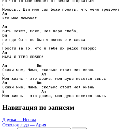
E
Am
кто мне поможет

Am
Dm
E
Am
МАМА Я ТЕБЯ ЛЮБЛЮ!

Am
Dm
E
Am
Am
Dm
E
Am
Моя жизнь - это драма, моя душа несется ввысь
Навигация по записям
Друзья — Нервы
Осколок льда — Ария