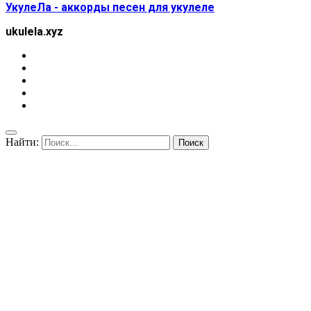
УкулеЛа - аккорды песен для укулеле
ukulela.xyz
Найти: