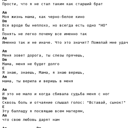
Прости, что я не стал таким как старший брат

Am
Dm
E
Am
Именно так и не иначе. Что это значит? Пожелай мне удач
Am
Dm
E
Am
мама, ты верила и веришь в меня

Am
Dm
E
Am
что свою любовь дарят нам
