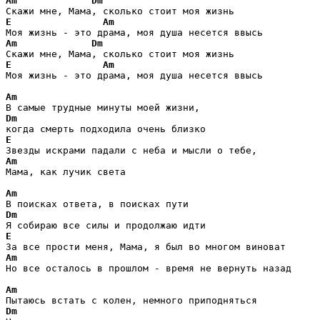
Am
Dm
E
Am
Am
Dm
E
Am
Моя жизнь - это драма, моя душа несется ввысь

Am
Dm
E
Am
Мама, как лучик света 

Am
Dm
E
Am
Но все осталось в прошлом - время не вернуть назад

Am
Dm