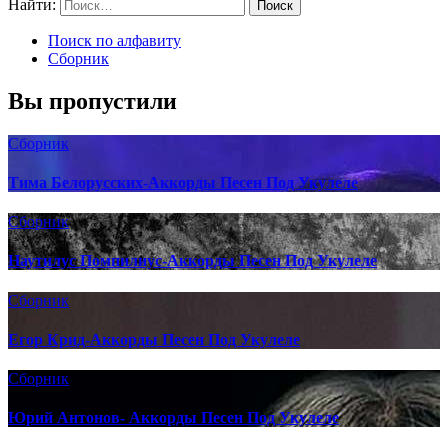
Найти:
Поиск по алфавиту
Сборник
Вы пропустили
Сборник
Тима Белорусских-Аккорды Песен Под Укулеле
Сборник
Наутилус Помпилиус-Аккорды Песен Под Укулеле
Сборник
Егор Крид-Аккорды Песен Под Укулеле
Сборник
Юрий Антонов- Аккорды Песен Под Укулеле