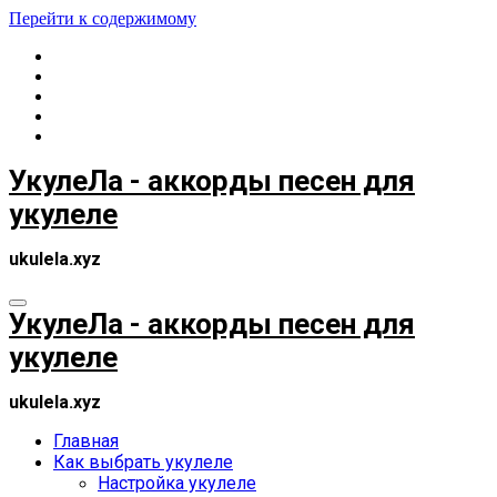
Перейти к содержимому
УкулеЛа - аккорды песен для
укулеле
ukulela.xyz
УкулеЛа - аккорды песен для
укулеле
ukulela.xyz
Главная
Как выбрать укулеле
Настройка укулеле