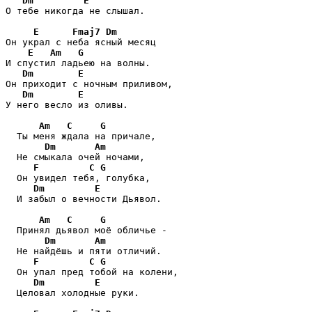
Dm
E
О тебе никогда не слышал.

E
Fmaj7
Dm
Он украл с неба ясный месяц

E
Am
G
И спустил ладьею на волны.

Dm
E
Он приходит с ночным приливом,

Dm
E
У него весло из оливы.

Am
C
G
  Ты меня ждала на причале,

Dm
Am
  Не смыкала очей ночами,

F
C
G
  Он увидел тебя, голубка,

Dm
E
  И забыл о вечности Дьявол.

Am
C
G
  Принял дьявол моё обличье -

Dm
Am
  Не найдёшь и пяти отличий.

F
C
G
  Он упал пред тобой на колени,

Dm
E
  Целовал холодные руки.
