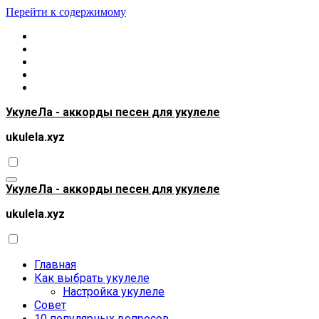
Перейти к содержимому
УкулеЛа - аккорды песен для укулеле
ukulela.xyz
УкулеЛа - аккорды песен для укулеле
ukulela.xyz
Главная
Как выбрать укулеле
Настройка укулеле
Совет
10 популярных вопросов