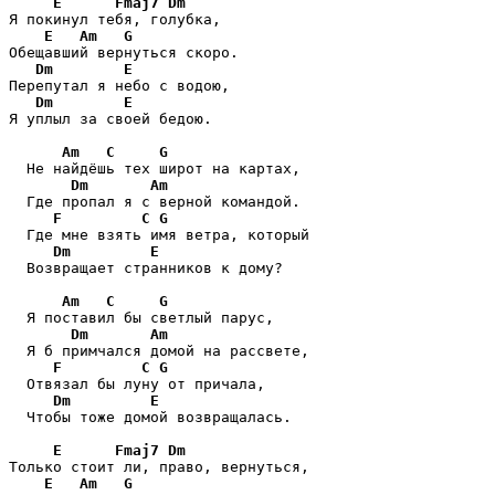
E
Fmaj7
Dm
Я покинул тебя, голубка,

E
Am
G
Обещавший вернуться скоро.

Dm
E
Перепутал я небо с водою,

Dm
E
Я уплыл за своей бедою.

Am
C
G
  Не найдёшь тех широт на картах,

Dm
Am
  Где пропал я с верной командой.

F
C
G
  Где мне взять имя ветра, который

Dm
E
  Возвращает странников к дому?

Am
C
G
  Я поставил бы светлый парус,

Dm
Am
  Я б примчался домой на рассвете,

F
C
G
  Отвязал бы луну от причала,

Dm
E
  Чтобы тоже домой возвращалась.

E
Fmaj7
Dm
Только стоит ли, право, вернуться,

E
Am
G