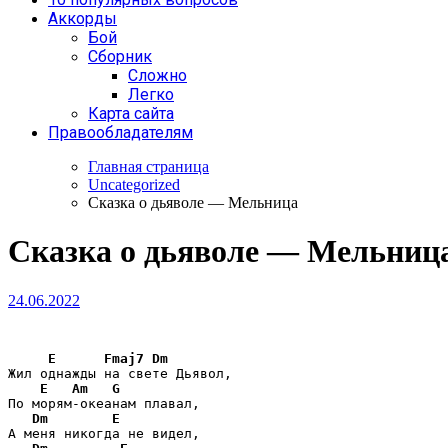
Аккорды
Бой
Сборник
Сложно
Легко
Карта сайта
Правообладателям
Главная страница
Uncategorized
Сказка о дьяволе — Мельница
Сказка о дьяволе — Мельниц
24.06.2022
E
Fmaj7
Dm
Жил однажды на свете Дьявол,

E
Am
G
По морям-океанам плавал,

Dm
E
А меня никогда не видел,
