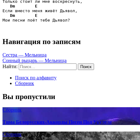
Только стоит ли мне воскреснуть,

Dm
E
Если вместо меня живёт Дьявол,

Dm
E
Мои песни поёт тебе Дьявол?
Навигация по записям
Сестра — Мельница
Сонный рыцарь — Мельница
Найти:
Поиск по алфавиту
Сборник
Вы пропустили
Сборник
Тима Белорусских-Аккорды Песен Под Укулеле
Сборник