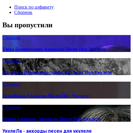
Поиск по алфавиту
Сборник
Вы пропустили
Сборник
Тима Белорусских-Аккорды Песен Под Укулеле
Сборник
Наутилус Помпилиус-Аккорды Песен Под Укулеле
Сборник
Егор Крид-Аккорды Песен Под Укулеле
Сборник
Юрий Антонов- Аккорды Песен Под Укулеле
УкулеЛа - аккорды песен для укулеле