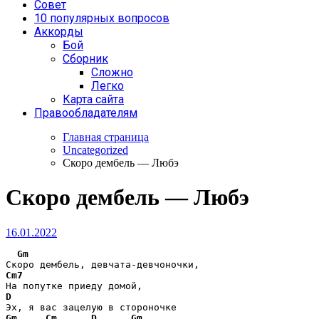
Совет
10 популярных вопросов
Аккорды
Бой
Сборник
Сложно
Легко
Карта сайта
Правообладателям
Главная страница
Uncategorized
Скоро дембель — Любэ
Скоро дембель — Любэ
16.01.2022
Gm
Cm7
D
Gm
Cm
D
Gm