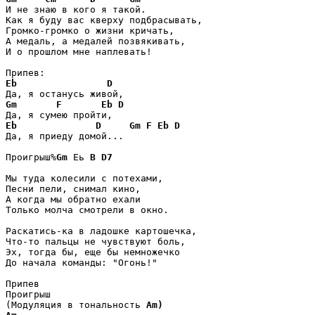
И не знаю в кого я такой.

Как я буду вас кверху подбрасывать,

Громко-громко о жизни кричать,

А медаль, а медалей позвякивать,

И о прошлом мне наплевать!

Eb
D
Gm
F
Eb
D
Eb
D
Gm
F
Eb
D
Да, я приеду домой...

Проигрыш%
Gm
 Eь 
B
D7
Мы туда колесили с потехами,

Песни пели, снимал кино,

А когда мы обратно ехали

Только молча смотрели в окно.

Раскатись-ка в ладошке картошечка,

Что-то пальцы не чувствуют боль,

Эх, тогда бы, еще бы немножечко

До начала команды: "Огонь!"

Припев

Проигрыш

(Модуляция в тональность 
Am)