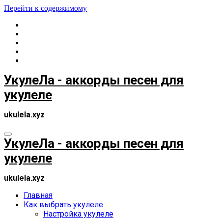
Перейти к содержимому
УкулеЛа - аккорды песен для
укулеле
ukulela.xyz
УкулеЛа - аккорды песен для
укулеле
ukulela.xyz
Главная
Как выбрать укулеле
Настройка укулеле