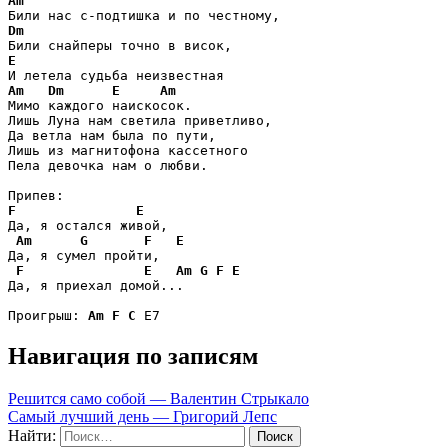
Am
Dm
E
Am
Dm
E
Am
Мимо каждого наискосок.

Лишь Луна нам светила приветливо,

Да ветла нам была по пути,

Лишь из магнитофона кассетного

Пела девочка нам о любви.

F
E
Да, я остался живой,

Am
G
F
E
Да, я сумел пройти,

F
E
Am
G
F
E
Да, я приехал домой...

Проигрыш: 
Am
F
C
 E7
Навигация по записям
Решится само собой — Валентин Стрыкало
Самый лучший день — Григорий Лепс
Найти: