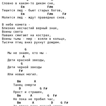
Словно в каком-то диком сне,

Em
F#m
Тешится люд - бьют старых богов,

Em
F#m
F#
Молится люд - ждут праведных снов.

В небе комета -

Близких несчастий верный знак,

Воины света

Павших сжигают на кострах,

Воины тьмы - мир - взяли в кольцо,

Тысячи птиц вниз рухнут дождем.

G
   Мы не знаем, кто мы -

A
   Дети красной звезды,

G
   Дети черной звезды

F#
   Или новых могил.

Bm
A
      Танец смерти

D
G
F#
      Прост и страшен,

Bm
A
G
F#
      Но пока не пробил час,

Bm
A
D
G
F#