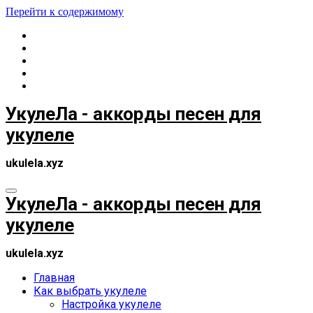
Перейти к содержимому
УкулеЛа - аккорды песен для
укулеле
ukulela.xyz
УкулеЛа - аккорды песен для
укулеле
ukulela.xyz
Главная
Как выбрать укулеле
Настройка укулеле