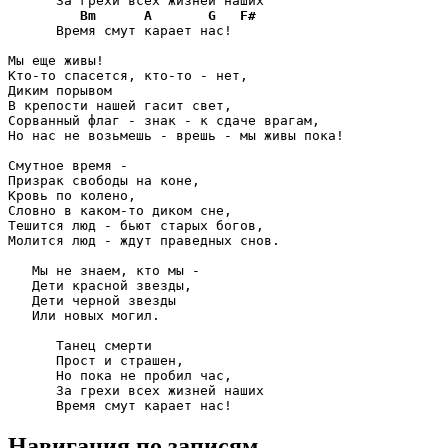
      За грехи всех жизней наших

Bm
A
G
F#
      Время смут карает нас!

Мы еще живы!

Кто-то спасется, кто-то - нет,

Диким порывом

В крепости нашей гасит свет,

Сорванный флаг - знак - к сдаче врагам,

Но нас не возьмешь - врешь - мы живы пока!

Смутное время -

Призрак свободы на коне,

Кровь по колено,

Словно в каком-то диком сне,

Тешится люд - бьют старых богов,

Молится люд - ждут праведных снов.

   Мы не знаем, кто мы -

   Дети красной звезды,

   Дети черной звезды

   Или новых могил.

      Танец смерти

      Прост и страшен,

      Но пока не пробил час,

      За грехи всех жизней наших

      Время смут карает нас!
Навигация по записям