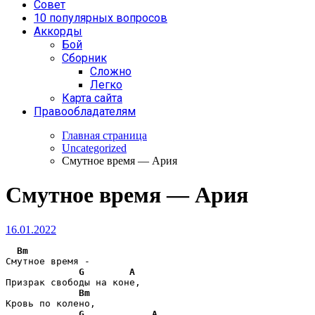
Совет
10 популярных вопросов
Аккорды
Бой
Сборник
Сложно
Легко
Карта сайта
Правообладателям
Главная страница
Uncategorized
Смутное время — Ария
Смутное время — Ария
16.01.2022
Bm
Смутное время -

G
A
Призрак свободы на коне,

Bm
Кровь по колено,

G
A