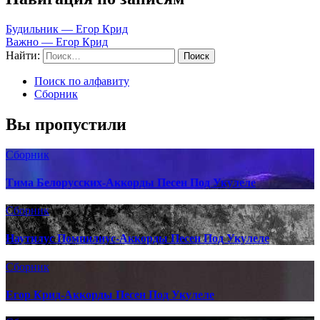
Будильник — Егор Крид
Важно — Егор Крид
Найти:
Поиск по алфавиту
Сборник
Вы пропустили
Сборник
Тима Белорусских-Аккорды Песен Под Укулеле
Сборник
Наутилус Помпилиус-Аккорды Песен Под Укулеле
Сборник
Егор Крид-Аккорды Песен Под Укулеле