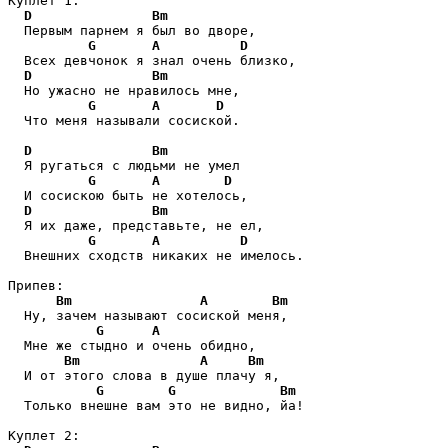
Куплет 1:

D
Bm
  Первым парнем я был во дворе,

G
A
D
  Всех девчонок я знал очень близко,

D
Bm
  Но ужасно не нравилось мне,

G
A
D
  Что меня называли сосиской.

D
Bm
  Я ругаться с людьми не умел

G
A
D
  И сосискою быть не хотелось,

D
Bm
  Я их даже, представьте, не ел,

G
A
D
  Внешних сходств никаких не имелось. 

Припев:

Bm
A
Bm
  Ну, зачем называют сосиской меня,

G
A
  Мне же стыдно и очень обидно,

Bm
A
Bm
  И от этого слова в душе плачу я, 

G
G
Bm
  Только внешне вам это не видно, йа!

Куплет 2:
