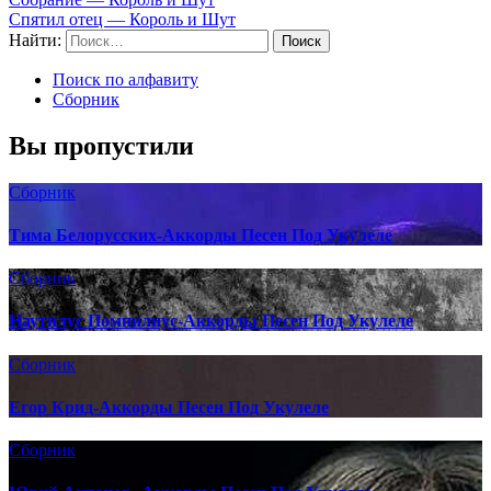
Спятил отец — Король и Шут
Найти:
Поиск по алфавиту
Сборник
Вы пропустили
Сборник
Тима Белорусских-Аккорды Песен Под Укулеле
Сборник
Наутилус Помпилиус-Аккорды Песен Под Укулеле
Сборник
Егор Крид-Аккорды Песен Под Укулеле
Сборник