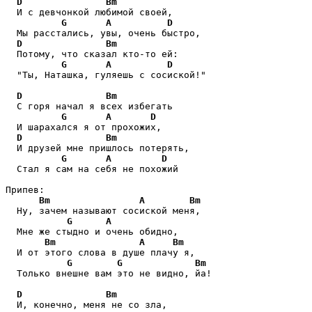
D
Bm
  И с девчонкой любимой своей,

G
A
D
  Мы расстались, увы, очень быстро,

D
Bm
  Потому, что сказал кто-то ей:

G
A
D
  "Ты, Наташка, гуляешь с сосиской!"

D
Bm
  С горя начал я всех избегать

G
A
D
  И шарахался я от прохожих,

D
Bm
  И друзей мне пришлось потерять,

G
A
D
  Стал я сам на себя не похожий

Припев:

Bm
A
Bm
  Ну, зачем называют сосиской меня,

G
A
  Мне же стыдно и очень обидно,

Bm
A
Bm
  И от этого слова в душе плачу я, 

G
G
Bm
  Только внешне вам это не видно, йа!

D
Bm
  И, конечно, меня не со зла,
