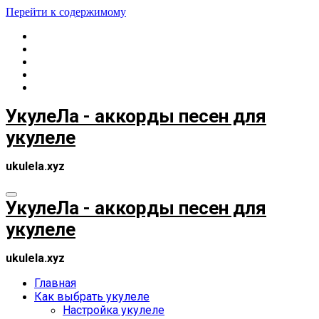
Перейти к содержимому
УкулеЛа - аккорды песен для
укулеле
ukulela.xyz
УкулеЛа - аккорды песен для
укулеле
ukulela.xyz
Главная
Как выбрать укулеле
Настройка укулеле