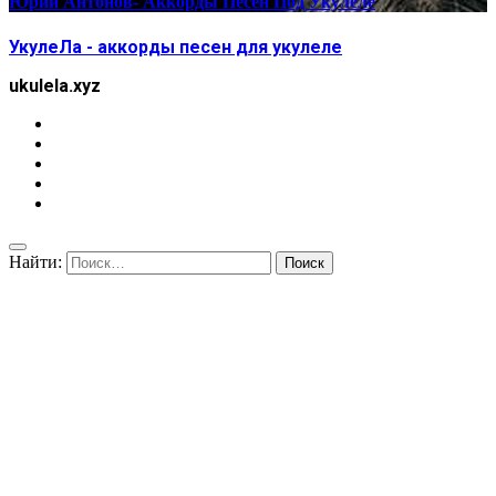
Юрий Антонов- Аккорды Песен Под Укулеле
УкулеЛа - аккорды песен для укулеле
ukulela.xyz
Найти: