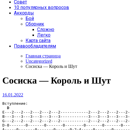
Совет
10 популярных вопросов
Аккорды
Бой
Сборник
Сложно
Легко
Карта сайта
Правообладателям
Главная страница
Uncategorized
Сосиска — Король и Шут
Сосиска — Король и Шут
16.01.2022
Вступление:

D
E---2---2---2---2---2---2------------2---2---2---2---2-
B---3---3---3---3---3---3------------3---3---3---3---3-
G---2---2---2---2---2---2------------2---2---2---2---2-
D-0-------0-------0-------0--------0-------0-------0---
A-----0-------0-------0------0-2-4-----0-------0-------