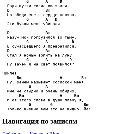
G
A
D
  Ради шутки сосискою звали,

D
Bm
  Но обида мне в сердце ползла,

G
A
D
  Эти буквы меня убивали.

D
Bm
  Разум мой погрузился во тьму,

G
A
D
  В сумасшедшего я превратился,

D
Bm
  Стал я ночью вопить на луну

G
A
D
  Ну зачем я на свет появился?

Припев:

Bm
A
Bm
  Ну, зачем называют сосиской меня,

G
A
  Мне же стыдно и очень обидно,

Bm
A
Bm
  И от этого слова в душе плачу я, 

G
G
Bm
  Только внешне вам это не видно, йа!
Навигация по записям
Собрание — Король и Шут