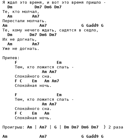
Я ждал это время, и вот это время пришло -

Dm
Dm7
Dm6
Dm7
Те, кто молчал,

Am
Am7
Am
Am7
G
Gadd9
G
Те, кому нечего ждать, садятся в седло,

Dm
Dm7
Dm6
Dm7
Их не догнать,

Am
Am7
Уже не догнать.

Припев:

F
Em
     Тем, кто ложится спать -

Am
Am7
     Спокойного сна.

F
C
Em
Am
Am7
     Спокойная ночь.

F
Em
     Тем, кто ложится спать -

Am
Am7
     Спокойного сна.

F
C
Em
Am
     Спокойная ночь.

Проигрыш: 
Am
 | 
Am7
 | 
G
 | 
Dm
Dm7
Dm6
Dm7
  } 2 раза

Am
Am7
G
Gadd9
G