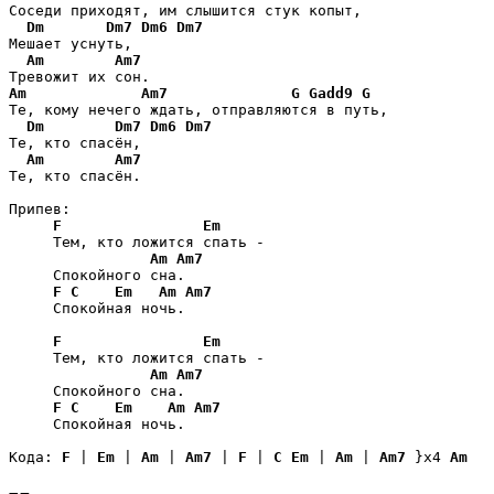
Соседи приходят, им слышится стук копыт,

Dm
Dm7
Dm6
Dm7
Мешает уснуть,

Am
Am7
Am
Am7
G
Gadd9
G
Те, кому нечего ждать, отправляются в путь,

Dm
Dm7
Dm6
Dm7
Те, кто спасён,

Am
Am7
Те, кто спасён.

Припев:

F
Em
     Тем, кто ложится спать -

Am
Am7
     Спокойного сна.

F
C
Em
Am
Am7
     Спокойная ночь.

F
Em
     Тем, кто ложится спать -

Am
Am7
     Спокойного сна.

F
C
Em
Am
Am7
     Спокойная ночь.

Кода: 
F
 | 
Em
 | 
Am
 | 
Am7
 | 
F
 | 
C
Em
 | 
Am
 | 
Am7
 }x4 
Am