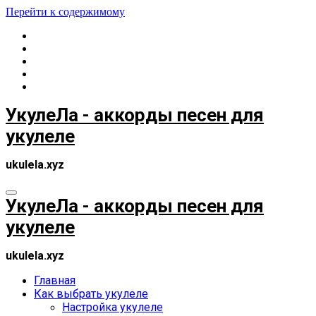
Перейти к содержимому
УкулеЛа - аккорды песен для
укулеле
ukulela.xyz
УкулеЛа - аккорды песен для
укулеле
ukulela.xyz
Главная
Как выбрать укулеле
Настройка укулеле