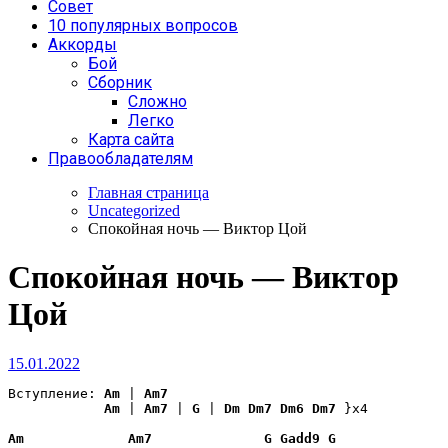
Совет
10 популярных вопросов
Аккорды
Бой
Сборник
Сложно
Легко
Карта сайта
Правообладателям
Главная страница
Uncategorized
Спокойная ночь — Виктор Цой
Спокойная ночь — Виктор
Цой
15.01.2022
Вступление: 
Am
 | 
Am7
Am
 | 
Am7
 | 
G
 | 
Dm
Dm7
Dm6
Dm7
 }x4 

Am
Am7
G
Gadd9
G