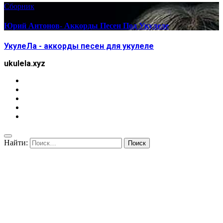
Сборник
Юрий Антонов- Аккорды Песен Под Укулеле
УкулеЛа - аккорды песен для укулеле
ukulela.xyz
Найти: