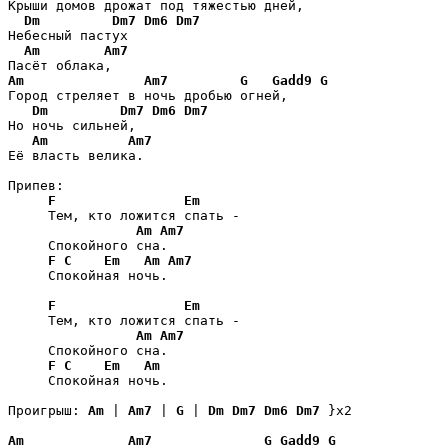
Крыши домов дрожат под тяжестью дней,

Dm
Dm7
Dm6
Dm7
Небесный пастух

Am
Am7
Am
Am7
G
Gadd9
G
Город стреляет в ночь дробью огней,

Dm
Dm7
Dm6
Dm7
Но ночь сильней,

Am
Am7
Её власть велика.

Припев:

F
Em
     Тем, кто ложится спать -

Am
Am7
     Спокойного сна.

F
C
Em
Am
Am7
     Спокойная ночь.

F
Em
     Тем, кто ложится спать -

Am
Am7
     Спокойного сна.

F
C
Em
Am
     Спокойная ночь.

Проигрыш: 
Am
 | 
Am7
 | 
G
 | 
Dm
Dm7
Dm6
Dm7
 }x2 

Am
Am7
G
Gadd9
G