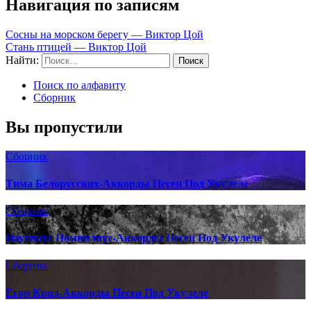
Навигация по записям
Сосны на морском берегу — Виктор Цой
Стань птицей — Виктор Цой
Найти:
Поиск по алфавиту
Сборник
Вы пропустили
Сборник
Тима Белорусских-Аккорды Песен Под Укулеле
Сборник
Наутилус Помпилиус-Аккорды Песен Под Укулеле
Сборник
Егор Крид-Аккорды Песен Под Укулеле