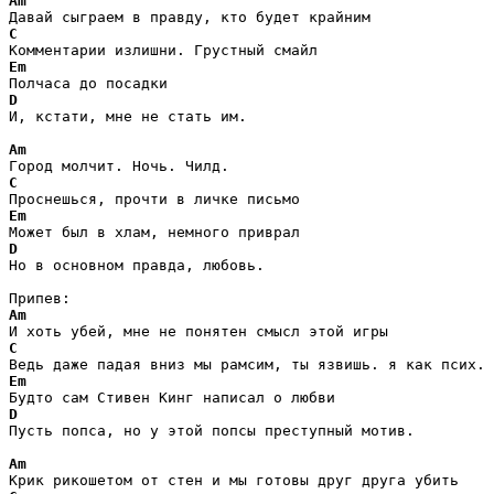
Am
C
Em
D
И, кстати, мне не стать им.

Am
C
Em
D
Но в основном правда, любовь.

Am
C
Em
D
Пусть попса, но у этой попсы преступный мотив.

Am