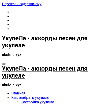
Перейти к содержимому
УкулеЛа - аккорды песен для
укулеле
ukulela.xyz
УкулеЛа - аккорды песен для
укулеле
ukulela.xyz
Главная
Как выбрать укулеле
Настройка укулеле