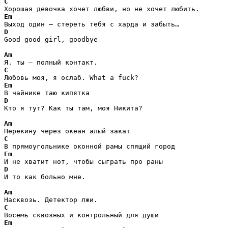
C
Em
D
Good good girl, goodbye

Am
C
Em
D
Кто я тут? Как ты там, моя Никита?

Am
C
Em
D
И то как больно мне.

Am
C
Em