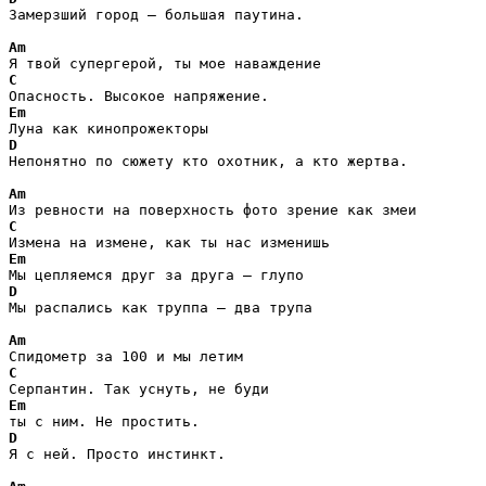
Замерзший город — большая паутина.

Am
C
Em
D
Непонятно по сюжету кто охотник, а кто жертва.

Am
C
Em
D
Мы распались как труппа — два трупа

Am
C
Em
D
Я с ней. Просто инстинкт.
