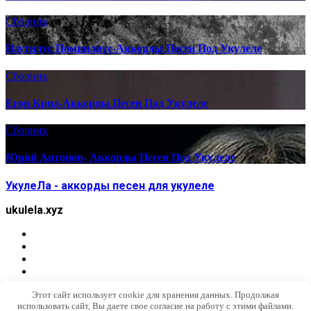
Сборник
Наутилус Помпилиус-Аккорды Песен Под Укулеле
Сборник
Егор Крид-Аккорды Песен Под Укулеле
Сборник
Юрий Антонов- Аккорды Песен Под Укулеле
УкулеЛа - аккорды песен для укулеле
ukulela.xyz
Этот сайт использует cookie для хранения данных. Продолжая
использовать сайт, Вы даете свое согласие на работу с этими файлами.