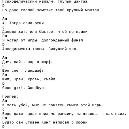
D
Но даже слепой заметит твой крупный монтаж

Am
C
Em
D
Аплодисменты толпы. Ликующий зал.

Am
C
Em
D
Good girl. Goodbye.

Am
C
Em
D