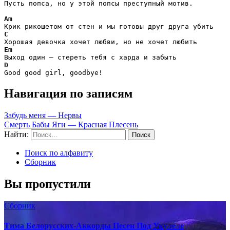
Пусть попса, но у этой попсы преступный мотив.

Am
C
Em
D
Good good girl, goodbye!
Навигация по записям
Забудь меня — Нервы
Смерть Бабы Яги — Красная Плесень
Найти:
Поиск по алфавиту
Сборник
Вы пропустили
Сборник
Тима Белорусских-Аккорды Песен Под Укулеле