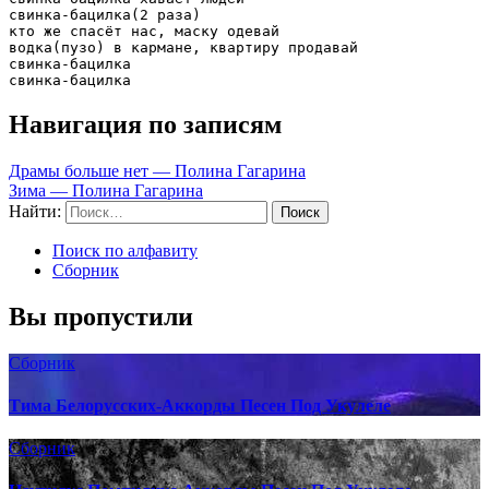
свинка-бацилка(2 раза) 

кто же спасёт нас, маску одевай 

водка(пузо) в кармане, квартиру продавай 

свинка-бацилка 

свинка-бацилка
Навигация по записям
Драмы больше нет — Полина Гагарина
Зима — Полина Гагарина
Найти:
Поиск по алфавиту
Сборник
Вы пропустили
Сборник
Тима Белорусских-Аккорды Песен Под Укулеле
Сборник