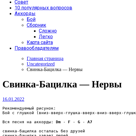
Совет
10 популярных вопросов
Аккорды
Бой
Сборник
Сложно
Легко
Карта сайта
Правообладателям
Главная страница
Uncategorized
Свинка-Бацилка — Нервы
Свинка-Бацилка — Нервы
16.01.2022
Рекомендуемый рисунок:

Бой с глушкой (вниз-вверх-глушка-вверх-вниз-вверх-глушк
Вся песня на аккорды: 
Dm
 - 
F
 - 
G
 - 
A7
свинка-бацилка осталась без друзей 

свинка-бацилка хавает людей 
