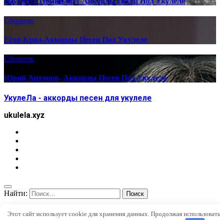
Наутилус Помпилиус-Аккорды Песен Под Укулеле
Сборник
Егор Крид-Аккорды Песен Под Укулеле
Сборник
Юрий Антонов- Аккорды Песен Под Укулеле
УкулеЛа - аккорды песен для укулеле
ukulela.xyz
Найти:
Этот сайт использует cookie для хранения данных. Продолжая использоват