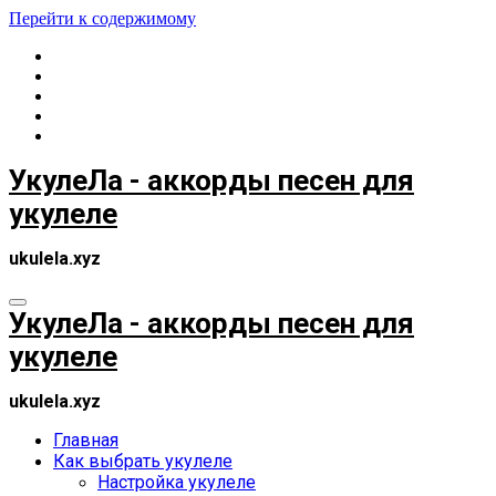
Перейти к содержимому
УкулеЛа - аккорды песен для
укулеле
ukulela.xyz
УкулеЛа - аккорды песен для
укулеле
ukulela.xyz
Главная
Как выбрать укулеле
Настройка укулеле