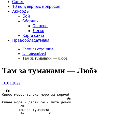
Совет
10 популярных вопросов
Аккорды
Бой
Сборник
Сложно
Легко
Карта сайта
Правообладателям
Главная страница
Uncategorized
Там за туманами — Любэ
Там за туманами — Любэ
16.01.2022
Em
Синее море, только море за кормой

Am
Синее море и далек он - путь домой

Am
        Там за туманами

Em
C