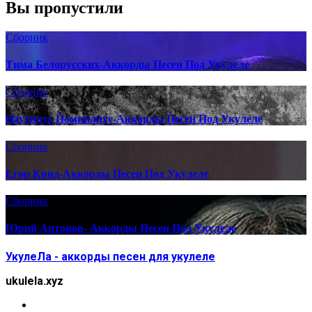
Вы пропустили
Сборник
Тима Белорусских-Аккорды Песен Под Укулеле
Сборник
Наутилус Помпилиус-Аккорды Песен Под Укулеле
Сборник
Егор Крид-Аккорды Песен Под Укулеле
Сборник
Юрий Антонов- Аккорды Песен Под Укулеле
УкулеЛа - аккорды песен для укулеле
ukulela.xyz