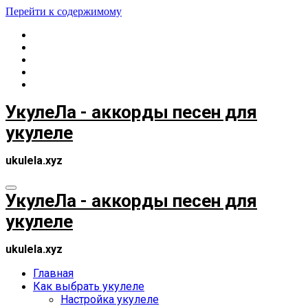
Перейти к содержимому
УкулеЛа - аккорды песен для
укулеле
ukulela.xyz
УкулеЛа - аккорды песен для
укулеле
ukulela.xyz
Главная
Как выбрать укулеле
Настройка укулеле