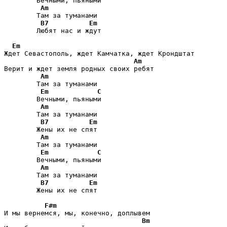
        Вечными, пьяными   

Am
        Там за туманами    

B7
Em
        Любят нас и ждут

Em
Ждет Севастополь, ждет Камчатка, ждет Крондштат

Am
Верит и ждет земля родных своих ребят

Am
        Там за туманами

Em
C
        Вечными, пьяными  

Am
        Там за туманами    

B7
Em
        Жены их не спят

Am
        Там за туманами

Em
C
        Вечными, пьяными  

Am
        Там за туманами    

B7
Em
        Жены их не спят

F#m
И мы вернемся, мы, конечно, доплывем

Bm