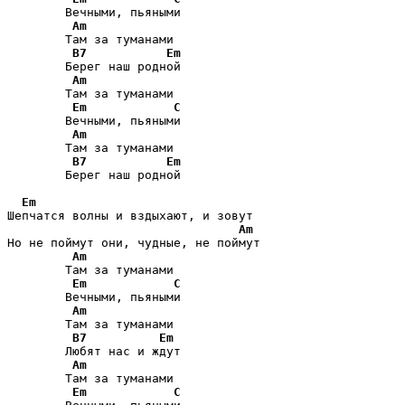
        Вечными, пьяными  

Am
        Там за туманами   

B7
Em
        Берег наш родной  

Am
        Там за туманами

Em
C
        Вечными, пьяными  

Am
        Там за туманами   

B7
Em
        Берег наш родной

Em
Шепчатся волны и вздыхают, и зовут

Am
Но не поймут они, чудные, не поймут

Am
        Там за туманами

Em
C
        Вечными, пьяными   

Am
        Там за туманами    

B7
Em
        Любят нас и ждут  

Am
        Там за туманами

Em
C