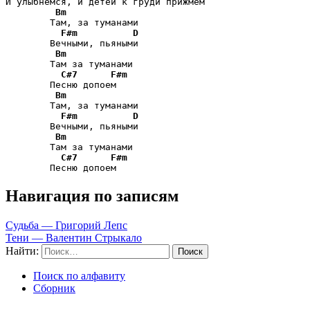
И улыбнемся, и детей к груди прижмем

Bm
        Там, за туманами

F#m
D
        Вечными, пьяными 

Bm
        Там за туманами   

C#7
F#m
        Песню допоем

Bm
        Там, за туманами

F#m
D
        Вечными, пьяными 

Bm
        Там за туманами   

C#7
F#m
        Песню допоем
Навигация по записям
Судьба — Григорий Лепс
Тени — Валентин Стрыкало
Найти:
Поиск по алфавиту
Сборник