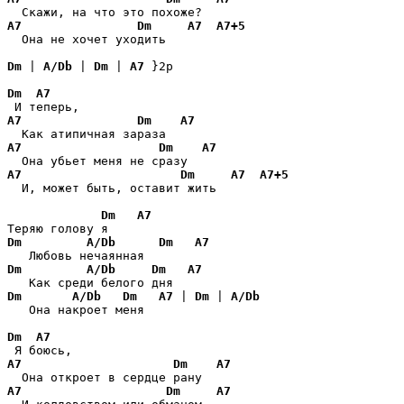
A7
Dm
A7
A7+5
  Она не хочет уходить

Dm
 | 
A/Db
 | 
Dm
 | 
A7
 }2p

Dm
A7
A7
Dm
A7
A7
Dm
A7
A7
Dm
A7
A7+5
  И, может быть, оставит жить

Dm
A7
Dm
A/Db
Dm
A7
Dm
A/Db
Dm
A7
Dm
A/Db
Dm
A7
 | 
Dm
 | 
A/Db
   Она накроет меня

Dm
A7
A7
Dm
A7
A7
Dm
A7