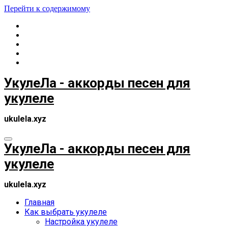
Перейти к содержимому
УкулеЛа - аккорды песен для
укулеле
ukulela.xyz
УкулеЛа - аккорды песен для
укулеле
ukulela.xyz
Главная
Как выбрать укулеле
Настройка укулеле