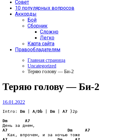
Совет
10 популярных вопросов
Аккорды
Бой
Сборник
Сложно
Легко
Карта сайта
Правообладателям
Главная страница
Uncategorized
Теряю голову — Би-2
Теряю голову — Би-2
16.01.2022
Intro: 
Dm
 | 
A/Db
 | 
Dm
 | 
A7
 }2p

Dm
A7
A7
Dm
A7
A7
Dm
A7