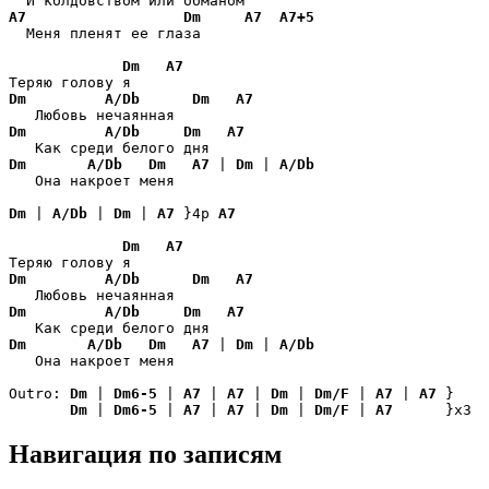
A7
Dm
A7
A7+5
  Меня пленят ее глаза

Dm
A7
Dm
A/Db
Dm
A7
Dm
A/Db
Dm
A7
Dm
A/Db
Dm
A7
 | 
Dm
 | 
A/Db
   Она накроет меня

Dm
 | 
A/Db
 | 
Dm
 | 
A7
 }4p 
A7
Dm
A7
Dm
A/Db
Dm
A7
Dm
A/Db
Dm
A7
Dm
A/Db
Dm
A7
 | 
Dm
 | 
A/Db
   Она накроет меня

Outro: 
Dm
 | 
Dm6-5
 | 
A7
 | 
A7
 | 
Dm
 | 
Dm/F
 | 
A7
 | 
A7
 }

Dm
 | 
Dm6-5
 | 
A7
 | 
A7
 | 
Dm
 | 
Dm/F
 | 
A7
      }x3
Навигация по записям