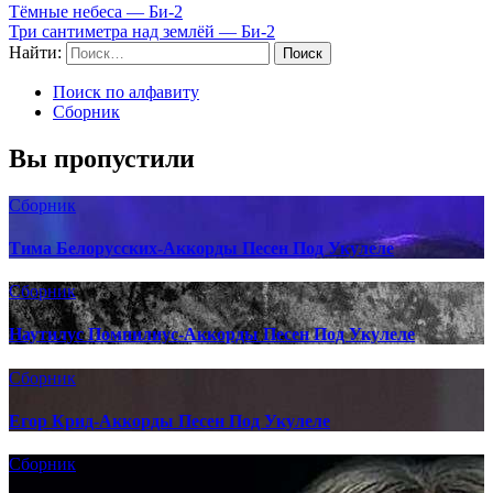
Тёмные небеса — Би-2
Три сантиметра над землёй — Би-2
Найти:
Поиск по алфавиту
Сборник
Вы пропустили
Сборник
Тима Белорусских-Аккорды Песен Под Укулеле
Сборник
Наутилус Помпилиус-Аккорды Песен Под Укулеле
Сборник
Егор Крид-Аккорды Песен Под Укулеле
Сборник