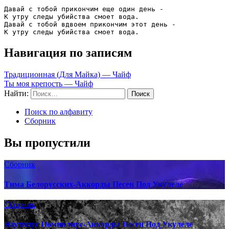
Давай с тобой прикончим еще один день -

К утру следы убийства смоет вода.

Давай с тобой вдвоем прикончим этот день -

Навигация по записям
Традиционная (Для Майка) — Чайф
Ты моя крепость — Чайф
Найти:
Поиск по алфавиту
Сборник
Вы пропустили
Сборник
Тима Белорусских-Аккорды Песен Под Укулеле
Сборник
Наутилус Помпилиус-Аккорды Песен Под Укулеле