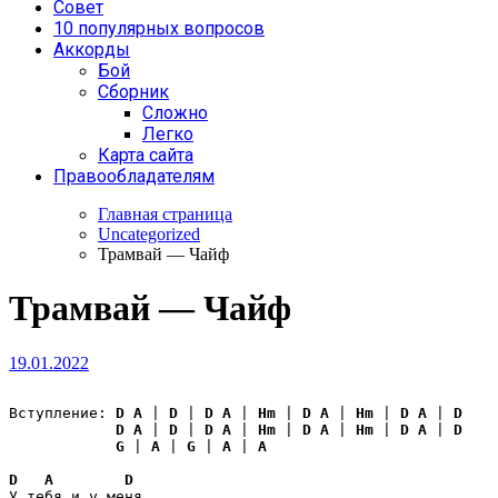
Совет
10 популярных вопросов
Аккорды
Бой
Сборник
Сложно
Легко
Карта сайта
Правообладателям
Главная страница
Uncategorized
Трамвай — Чайф
Трамвай — Чайф
19.01.2022
Вступление: 
D
A
 | 
D
 | 
D
A
 | 
Hm
 | 
D
A
 | 
Hm
 | 
D
A
 | 
D
D
A
 | 
D
 | 
D
A
 | 
Hm
 | 
D
A
 | 
Hm
 | 
D
A
 | 
D
G
 | 
A
 | 
G
 | 
A
 | 
A
D
A
D
У тебя и у меня,
