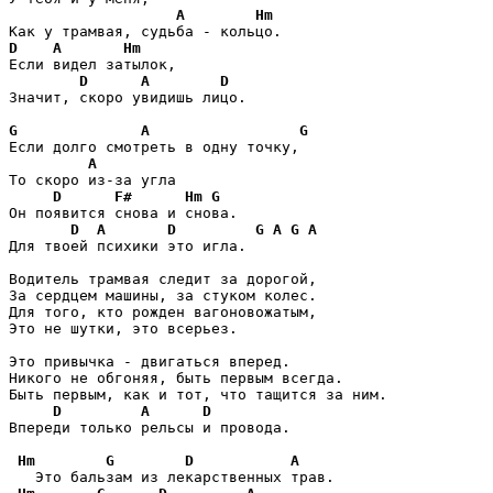
A
Hm
D
A
Hm
Если видел затылок,

D
A
D
Значит, скоро увидишь лицо.

G
A
G
Если долго смотреть в одну точку,

A
То скоро из-за угла

D
F#
Hm
G
Он появится снова и снова.

D
A
D
G
A
G
A
Для твоей психики это игла.

Водитель трамвая следит за дорогой,

За сердцем машины, за стуком колес.

Для того, кто рожден вагоновожатым,

Это не шутки, это всерьез.

Это привычка - двигаться вперед.

Никого не обгоняя, быть первым всегда.

Быть первым, как и тот, что тащится за ним.

D
A
D
Впереди только рельсы и провода.

Hm
G
D
A
   Это бальзам из лекарственных трав.
