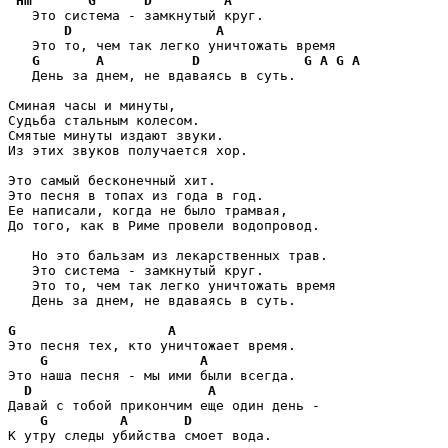
Hm
G
D
A
   Это система - замкнутый круг.

D
A
   Это то, чем так легко уничтожать время

G
A
D
G
A
G
A
   День за днем, не вдаваясь в суть.

Сминая часы и минуты,

Судьба стальным колесом.

Смятые минуты издают звуки.

Из этих звуков получается хор.

Это самый бесконечный хит.

Это песня в топах из года в год.

Ее написали, когда не было трамвая,

До того, как в Риме провели водопровод.

   Но это бальзам из лекарственных трав.

   Это система - замкнутый круг.

   Это то, чем так легко уничтожать время

   День за днем, не вдаваясь в суть.

G
A
Это песня тех, кто уничтожает время.

G
A
Это наша песня - мы ими были всегда.

D
A
Давай с тобой прикончим еще один день -

G
A
D
К утру следы убийства смоет вода.
