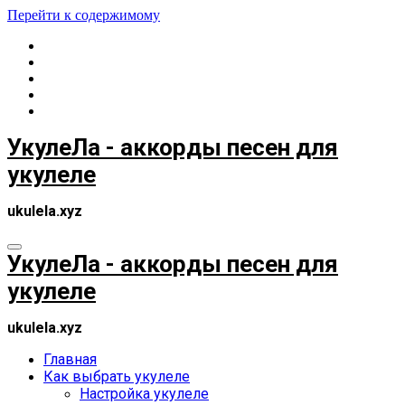
Перейти к содержимому
УкулеЛа - аккорды песен для
укулеле
ukulela.xyz
УкулеЛа - аккорды песен для
укулеле
ukulela.xyz
Главная
Как выбрать укулеле
Настройка укулеле