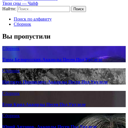
Твои сны — Чайф
Найти:
Поиск по алфавиту
Сборник
Вы пропустили
Сборник
Тима Белорусских-Аккорды Песен Под Укулеле
Сборник
Наутилус Помпилиус-Аккорды Песен Под Укулеле
Сборник
Егор Крид-Аккорды Песен Под Укулеле
Сборник
Юрий Антонов- Аккорды Песен Под Укулеле