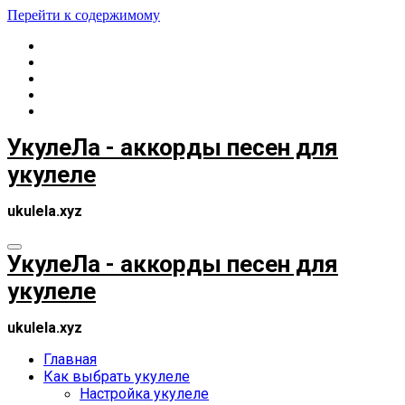
Перейти к содержимому
УкулеЛа - аккорды песен для
укулеле
ukulela.xyz
УкулеЛа - аккорды песен для
укулеле
ukulela.xyz
Главная
Как выбрать укулеле
Настройка укулеле