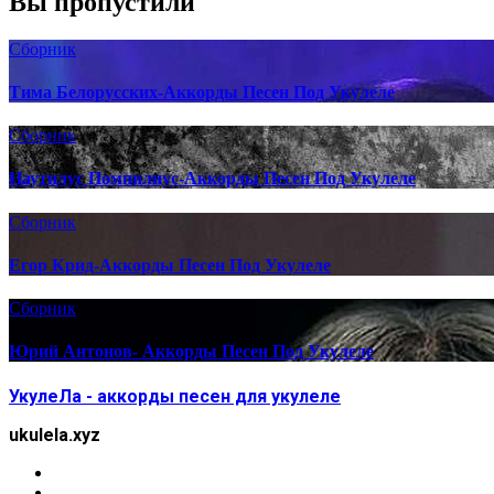
Вы пропустили
Сборник
Тима Белорусских-Аккорды Песен Под Укулеле
Сборник
Наутилус Помпилиус-Аккорды Песен Под Укулеле
Сборник
Егор Крид-Аккорды Песен Под Укулеле
Сборник
Юрий Антонов- Аккорды Песен Под Укулеле
УкулеЛа - аккорды песен для укулеле
ukulela.xyz