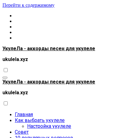
Перейти к содержимому
УкулеЛа - аккорды песен для укулеле
ukulela.xyz
УкулеЛа - аккорды песен для укулеле
ukulela.xyz
Главная
Как выбрать укулеле
Настройка укулеле
Совет
10 популярных вопросов