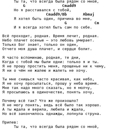
     Ты та, что всегда была рядом со мной,

G
Cmadd9
     Но я расставался с тобой,

Cmadd9/Bb
Abmaj
     Я хотел быть один, причина во мне,

G
Cm
     И я всегда хотел быть сам по себе.

Всё проходит, родная. Время лечит, родная.

Небо плачет осенью – это любовь умирает.

Только Бог знает, только он один,

Отчего моя душа плачет, и сердце болит.

Я часто вспоминаю, родная, те дни,

Когда с тобой мы были одни: только я и ты.

Я не прошу простить меня, прощенье ни к чему,

Я ни о чём не жалею и жалеть не хочу.

Ты мне снишься часто красивая, как небо,

Я не хочу просыпаться, прошу у неба время.

Мне так надо много сказать, но я молчу,

Я просыпаюсь в одиночестве, понять хочу,

Почему всё так? Что же произошло?

Я не могу понять, ведь всё было так хорошо.

А ты ждала и верила, любила и ждала,

Но всё закончилось однажды, лопнула струна.

Припев:

     Ты та, что всегда была рядом со мной,
