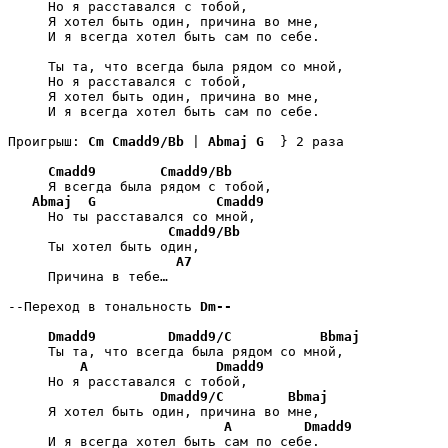
     Но я расставался с тобой,

     Я хотел быть один, причина во мне,

     И я всегда хотел быть сам по себе.

     Ты та, что всегда была рядом со мной,

     Но я расставался с тобой,

     Я хотел быть один, причина во мне,

     И я всегда хотел быть сам по себе.

Проигрыш: 
Cm
Cmadd9/Bb
 | 
Abmaj
G
  } 2 раза

Cmadd9
Cmadd9/Bb
     Я всегда была рядом с тобой,

Abmaj
G
Cmadd9
     Но ты расставался со мной,

Cmadd9/Bb
     Ты хотел быть один,

A7
     Причина в тебе…

--Переход в тональность 
Dm--
Dmadd9
Dmadd9/C
Bbmaj
     Ты та, что всегда была рядом со мной,

A
Dmadd9
     Но я расставался с тобой,

Dmadd9/C
Bbmaj
     Я хотел быть один, причина во мне,

A
Dmadd9
     И я всегда хотел быть сам по себе.
