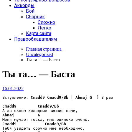
Аккорды
Бой
Сборник
Сложно
Легко
Карта сайта
Правообладателям
Главная страница
Uncategorized
Ты та… — Баста
Ты та… — Баста
16.01.2022
Вступление: 
Cmadd9
Cmadd9/Bb
 | 
Abmaj
G
  } 8 раз

Cmadd9
Cmadd9/Bb
Abmaj
G
Cmadd9
Cmadd9/Bb