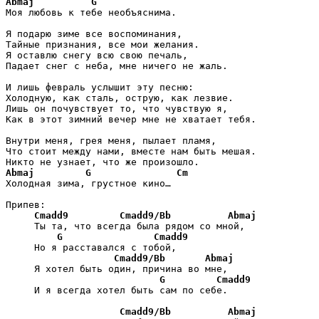
Abmaj
G
Моя любовь к тебе необъяснима.

Я подарю зиме все воспоминания,

Тайные признания, все мои желания.

Я оставлю снегу всю свою печаль,

Падает снег с неба, мне ничего не жаль.

И лишь февраль услышит эту песню:

Холодную, как сталь, острую, как лезвие.

Лишь он почувствует то, что чувствую я,

Как в этот зимний вечер мне не хватает тебя.

Внутри меня, грея меня, пылает пламя,

Что стоит между нами, вместе нам быть мешая.

Abmaj
G
Cm
Холодная зима, грустное кино…

Припев:

Cmadd9
Cmadd9/Bb
Abmaj
     Ты та, что всегда была рядом со мной,

G
Cmadd9
     Но я расставался с тобой,

Cmadd9/Bb
Abmaj
     Я хотел быть один, причина во мне,

G
Cmadd9
     И я всегда хотел быть сам по себе.

Cmadd9/Bb
Abmaj