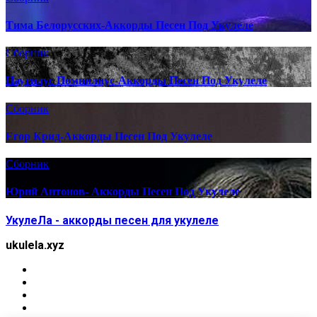
Тима Белорусских-Аккорды Песен Под Укулеле
Сборник
Наутилус Помпилиус-Аккорды Песен Под Укулеле
Сборник
Егор Крид-Аккорды Песен Под Укулеле
Сборник
Юрий Антонов- Аккорды Песен Под Укулеле
УкулеЛа - аккорды песен для укулеле
ukulela.xyz