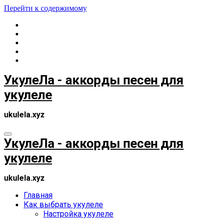
Перейти к содержимому
УкулеЛа - аккорды песен для
укулеле
ukulela.xyz
УкулеЛа - аккорды песен для
укулеле
ukulela.xyz
Главная
Как выбрать укулеле
Настройка укулеле