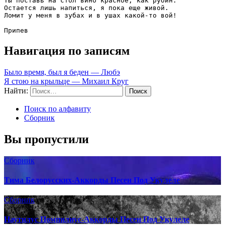
Ты поставь на стол вино красное, как рубин. 

Остается лишь напиться, я пока еще живой. 

Ломит у меня в зубах и в ушах какой-то вой! 

Припев
Навигация по записям
Было время, был я беден — Любэ
Я стою на крыльце — Михаил Круг
Найти:
Поиск по алфавиту
Сборник
Вы пропустили
Сборник
Тима Белорусских-Аккорды Песен Под Укулеле
Сборник
Наутилус Помпилиус-Аккорды Песен Под Укулеле