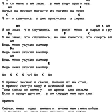
Что со мною я не знаю, ты мне воду приготовь. 

Am
F
Ночью на лесном погосте из могилы на меня 

C
G
Что-то кинулось, и шею прокусила та херня. 

Dm
Am
C
Am
Я не знаю, что случилось, но трясет меня, и жарко в гру
Dm
F
C
Я не знаю, что случилось, но мне кажется, что смерть вп
Am
Ведь меня укусил вампир. 

Dm
Ведь меня укусил вампир. 

Am
Ведь меня укусил вампир. 

E
Ведь меня укусил вампир. 

Am
G
C
G
 }x4 
Am
C
Am
Я принес чеснок и свечи, положи их на стол, 

Я принес святую воду и осиновый кол. 

Твои слезы не помогут, не дрожи, кол возьми.  

Если я приду другим, ты им сердце мне проткни! 

Припев

Сейчас меня тошнит немного, нужен мне гемоглобин. 
