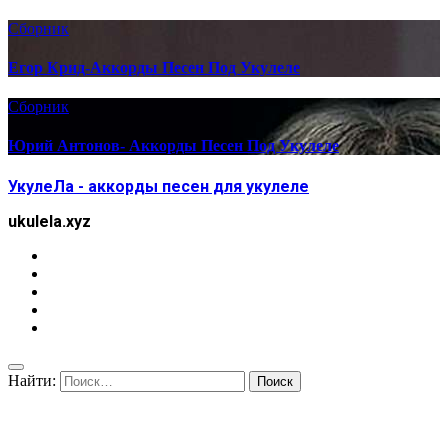
Сборник
Егор Крид-Аккорды Песен Под Укулеле
Сборник
Юрий Антонов- Аккорды Песен Под Укулеле
УкулеЛа - аккорды песен для укулеле
ukulela.xyz
Найти: