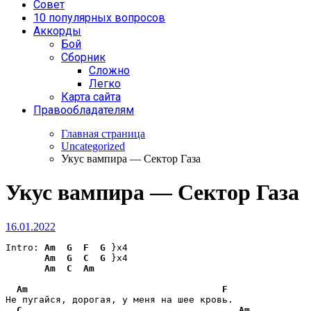
Совет
10 популярных вопросов
Аккорды
Бой
Сборник
Сложно
Легко
Карта сайта
Правообладателям
Главная страница
Uncategorized
Укус вампира — Сектор Газа
Укус вампира — Сектор Газа
16.01.2022
Intro: 
Am
G
F
G
 }x4

Am
G
C
G
 }x4

Am
C
Am
Am
F
Не пугайся, дорогая, у меня на шее кровь. 

C
Am