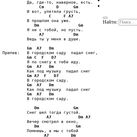
          Да, где-то, наверное, есть. 

Cm
D
Gm
          И вот, улетела грусть, 

C
F
A7
          В прошлом она уже. 

Найти:
Dm
Gm
          Я не с тобой, но пусть. 

A7
Dm
          Ведь ты у меня в душе. 

Gm
A7
Dm
Припев:   В городском саду  падал снег, 

Gm
C
F
D7
          Я по снегу к тебе иду. 

Gm
A7
Dm
          Как под музыку  падал снег 

Gm
A7
F
D7
          В городском саду. 

Gm
A7
Dm
          Как под музыку  падал снег 

Gm
A7
Dm
          В городском саду. 

Dm
Gm
          Снег шел тогда густой. 

A7
Dm
A7
          Вечер смотрел в окно, 

Dm
Gm
          Помнишь, а мы с тобой 

A7
Dm