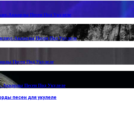
ких-Аккорды Песен Под Укулеле
илиус-Аккорды Песен Под Укулеле
орды Песен Под Укулеле
 Аккорды Песен Под Укулеле
орды песен для укулеле