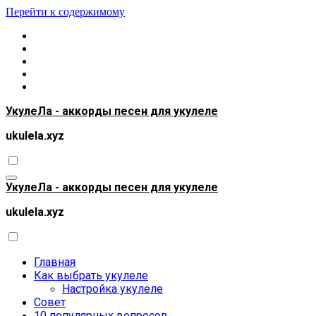
Перейти к содержимому
УкулеЛа - аккорды песен для укулеле
ukulela.xyz
УкулеЛа - аккорды песен для укулеле
ukulela.xyz
Главная
Как выбрать укулеле
Настройка укулеле
Совет
10 популярных вопросов