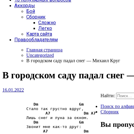
Аккорды
Бой
Сборник
Сложно
Легко
Карта сайта
Правообладателям
Главная страница
Uncategorized
В городском саду падал снег — Михаил Круг
В городском саду падал снег
16.01.2022
Найти:
Dm
Gm
Поиск по алфав
          Стало так грустно вдруг, 

Сборник
A7
Dm
A7
          Лишь снег и луна за окном. 

Dm
Gm
Вы пропу
          Звонит мне как-то друг: 

A7
Dm