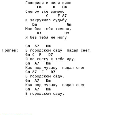
          Говорили и пили вино 

Cm
D
Gm
          Снегом все замело 

C
F
A7
          И закружило судьбу 

Dm
Gm
          Мне без тебя тяжело, 

A7
Dm
          Я без тебя не могу. 

Gm
A7
Dm
Припев:   В городском саду  падал снег, 

Gm
C
F
D7
          Я по снегу к тебе иду. 

Gm
A7
Dm
          Как под музыку  падал снег 

Gm
A7
F
D7
          В городском саду. 

Gm
A7
Dm
          Как под музыку  падал снег 

Gm
A7
Dm
          В городском саду. 