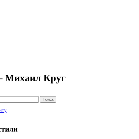
 — Михаил Круг
иту
стили