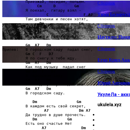
          Приезжай, посидим, попьем. 

Сборник
Cm
D
Gm
          Я поехал,  гитару взял - 

Тима Белорусс
C
F
A7
          Там девчонки и песен хотят, 

Dm
Gm
Сборник
          И попал с корабля на бал, 

A7
Dm
          И увидел в гостях тебя. 

Наутилус Помп
Gm
A7
Dm
Сборник
Припев:   В городском саду  падал снег, 

Gm
C
F
D7
          Я по снегу к тебе иду. 

Егор Крид-Акк
Gm
A7
Dm
          Как под музыку  падал снег 

Сборник
Gm
A7
F
D7
          В городском саду. 

Gm
A7
Dm
Юрий Антонов-
          Как под музыку  падал снег 

Gm
A7
Dm
          В городском саду. 

УкулеЛа - акк
Dm
Gm
ukulela.xyz
          В каждом есть свой секрет, 

A7
Dm
A7
          Да трудно в душе прочесть. 

Dm
Gm
          Есть оно счастье Нет 

A7
Dm