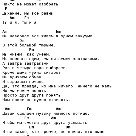
Никто не может отобрать

F
Дыхание, мы все равны

Am
Em
Ты и я, ты и я

Am
Em
Мы наверное все живем в одном вакууме

Dm
В этой большой тюрьме.

Em
Мы живем, как умеем.

Мы немного едим, мы питаемся завтраками,

А завтра завтраками

Раз в четыре года выборами.

Кроме дыма чужих сигарет

Мы вдыхаем обман

И выдыхаем печаль

Да, это правда, но мне ничего, ничего не жаль

Но мы можем понять

Просто друг друга понять

Нам вовсе не нужно стрелять.

Am
Em
Am
Давай сделаем музыку немного потише,

Em
Am
Чтобы мы смогли друг друга услышать

Em
Dm
И не важно, кто громче, не важно, кто выше
