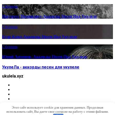
Сборник
Наутилус Помпилиус-Аккорды Песен Под Укулеле
Сборник
Егор Крид-Аккорды Песен Под Укулеле
Сборник
Юрий Антонов- Аккорды Песен Под Укулеле
УкулеЛа - аккорды песен для укулеле
ukulela.xyz
Этот сайт использует cookie для хранения данных. Продолжая
использовать сайт, Вы даете свое согласие на работу с этими файлами.