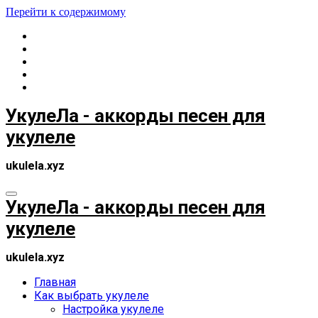
Перейти к содержимому
УкулеЛа - аккорды песен для
укулеле
ukulela.xyz
УкулеЛа - аккорды песен для
укулеле
ukulela.xyz
Главная
Как выбрать укулеле
Настройка укулеле