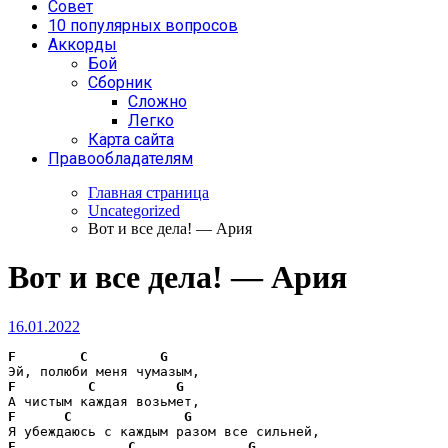
Совет
10 популярных вопросов
Аккорды
Бой
Сборник
Сложно
Легко
Карта сайта
Правообладателям
Главная страница
Uncategorized
Вот и все дела! — Ария
Вот и все дела! — Ария
16.01.2022
F
C
G
F
C
G
F
C
G
F
C
G