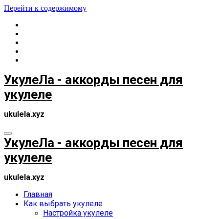
Перейти к содержимому
УкулеЛа - аккорды песен для
укулеле
ukulela.xyz
УкулеЛа - аккорды песен для
укулеле
ukulela.xyz
Главная
Как выбрать укулеле
Настройка укулеле