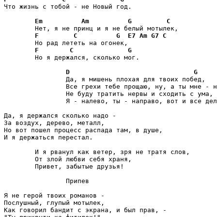
Что жизнь с тобой - не Новый год.

Em
Am
G
C
	Нет, я не принц и я не белый мотылек,

F
C
G
E7
Am
G7
C
	Но рад лететь на огонек, 

F
C
G
	Но я держался, сколько мог.

D
G
		Да, я мишень плохая для твоих побед,

		Все грехи тебе прощаю, ну, а ты мне - нет.

		Не буду тратить нервы и сходить с ума,

		Я - налево, ты - направо, вот и все дела!

Да, я держался сколько надо -

За воздух, дерево, металл,

Но вот пошел процесс распада там, в душе,

И я держаться перестал.

	И я рванул как ветер, зря не тратя слов,

	От злой любви себя храня,

	Привет, забытые друзья!

		Припев

Я не герой твоих романов -

Послушный, глупый мотылек,

Как говорил бандит с экрана, и был прав, -
