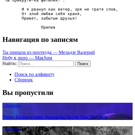
"Ты прикрути-ка фитилек!".

	И я рванул как ветер, зря не тратя слов,

	От злой любви себя храня, 

	Привет, забытые друзья!

		Припев
Навигация по записям
Ты пришла из ниоткуда — Меладзе Валерий
Небу в лицо — МакSим
Найти:
Поиск по алфавиту
Сборник
Вы пропустили
Сборник
Тима Белорусских-Аккорды Песен Под Укулеле
Сборник