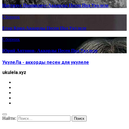
Наутилус Помпилиус-Аккорды Песен Под Укулеле
Сборник
Егор Крид-Аккорды Песен Под Укулеле
Сборник
Юрий Антонов- Аккорды Песен Под Укулеле
УкулеЛа - аккорды песен для укулеле
ukulela.xyz
Найти: