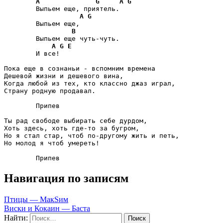
A
G
A
G
	Выпьем еще, приятель.

A
G
	Выпьем еще,

B
	Выпьем еще чуть-чуть.

A
G
E
	И все!

Пока еще в сознаньи - вспомним времена

Дешевой жизни и дешевого вина,

Когда любой из тех, кто классно джаз играл,

Страну родную продавал.

	Припев

Ты рад свободе выбирать себе дурдом,

Хоть здесь, хоть где-то за бугром,

Но я стал стар, чтоб по-другому жить и петь,

Но молод я чтоб умереть!

	Припев
Навигация по записям
Птицы — МакSим
Виски и Кокаин — Баста
Найти: