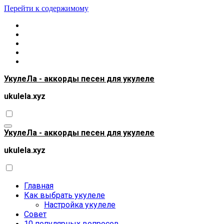
Перейти к содержимому
УкулеЛа - аккорды песен для укулеле
ukulela.xyz
УкулеЛа - аккорды песен для укулеле
ukulela.xyz
Главная
Как выбрать укулеле
Настройка укулеле
Совет
10 популярных вопросов