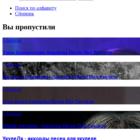
Поиск по алфавиту
Сборник
Вы пропустили
Сборник
Тима Белорусских-Аккорды Песен Под Укулеле
Сборник
Наутилус Помпилиус-Аккорды Песен Под Укулеле
Сборник
Егор Крид-Аккорды Песен Под Укулеле
Сборник
Юрий Антонов- Аккорды Песен Под Укулеле
УкулеЛа - аккорды песен для укулеле