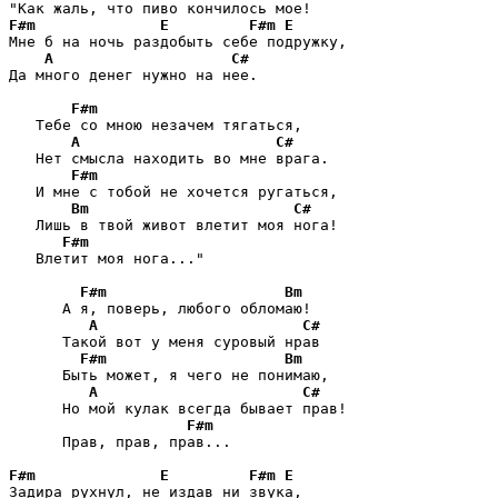
F#m
E
F#m
E
Мне б на ночь раздобыть себе подружку,

A
C#
Да много денег нужно на нее.

F#m
   Тебе со мною незачем тягаться,

A
C#
   Нет смысла находить во мне врага.

F#m
   И мне с тобой не хочется ругаться,

Bm
C#
   Лишь в твой живот влетит моя нога!

F#m
   Влетит моя нога..."

F#m
Bm
      А я, поверь, любого обломаю!

A
C#
      Такой вот у меня суровый нрав

F#m
Bm
      Быть может, я чего не понимаю,

A
C#
      Но мой кулак всегда бывает прав!

F#m
      Прав, прав, прав...

F#m
E
F#m
E
Задира рухнул, не издав ни звука,
