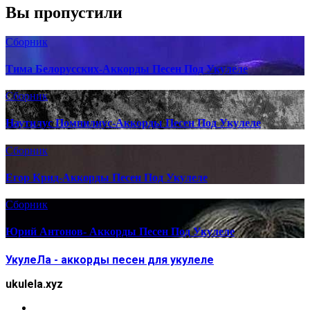
Вы пропустили
Сборник
Тима Белорусских-Аккорды Песен Под Укулеле
Сборник
Наутилус Помпилиус-Аккорды Песен Под Укулеле
Сборник
Егор Крид-Аккорды Песен Под Укулеле
Сборник
Юрий Антонов- Аккорды Песен Под Укулеле
УкулеЛа - аккорды песен для укулеле
ukulela.xyz