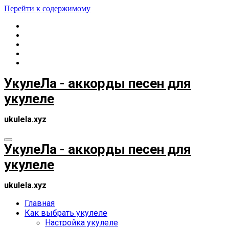
Перейти к содержимому
УкулеЛа - аккорды песен для
укулеле
ukulela.xyz
УкулеЛа - аккорды песен для
укулеле
ukulela.xyz
Главная
Как выбрать укулеле
Настройка укулеле