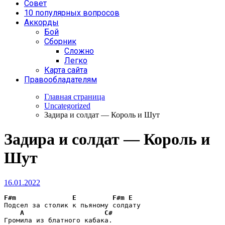
Совет
10 популярных вопросов
Аккорды
Бой
Сборник
Сложно
Легко
Карта сайта
Правообладателям
Главная страница
Uncategorized
Задира и солдат — Король и Шут
Задира и солдат — Король и
Шут
16.01.2022
F#m
E
F#m
E
Подсел за столик к пьяному солдату

A
C#
Громила из блатного кабака.
