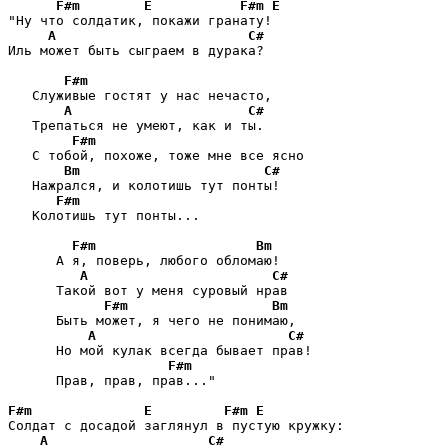
F#m
E
F#m
E
"Ну что солдатик, покажи гранату!

A
C#
Иль может быть сыграем в дурака?

F#m
   Служивые гостят у нас нечасто,

A
C#
   Трепаться не умеют, как и ты.

F#m
   С тобой, похоже, тоже мне все ясно

Bm
C#
   Нажрался, и колотишь тут понты!

F#m
   Колотишь тут понты...

F#m
Bm
      А я, поверь, любого обломаю!

A
C#
      Такой вот у меня суровый нрав

F#m
Bm
      Быть может, я чего не понимаю,

A
C#
      Но мой кулак всегда бывает прав!

F#m
      Прав, прав, прав..."

F#m
E
F#m
E
Солдат с досадой заглянул в пустую кружку:

A
C#