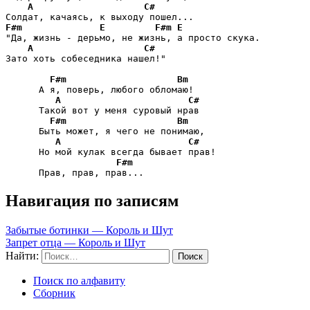
A
C#
F#m
E
F#m
E
"Да, жизнь - дерьмо, не жизнь, а просто скука.

A
C#
Зато хоть собеседника нашел!"

F#m
Bm
      А я, поверь, любого обломаю!

A
C#
      Такой вот у меня суровый нрав

F#m
Bm
      Быть может, я чего не понимаю,

A
C#
      Но мой кулак всегда бывает прав!

F#m
      Прав, прав, прав...
Навигация по записям
Забытые ботинки — Король и Шут
Запрет отца — Король и Шут
Найти:
Поиск по алфавиту
Сборник