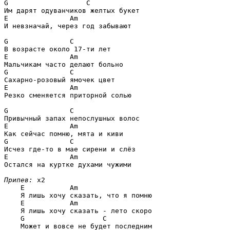
G                   C
E               Am
И невзначай, через год забывают

G               C
E               Am
G               C
E               Am
Резко сменяется приторной солью

G               C
E               Am
G               C
E               Am
Остался на куртке духами чужими

Припев:
 x2

E           Am
    Я лишь хочу сказать, что я помню

E           Am
    Я лишь хочу сказать - лето скоро

G                   C
    Может и вовсе не будет последним
