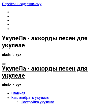
Перейти к содержимому
УкулеЛа - аккорды песен для
укулеле
ukulela.xyz
УкулеЛа - аккорды песен для
укулеле
ukulela.xyz
Главная
Как выбрать укулеле
Настройка укулеле