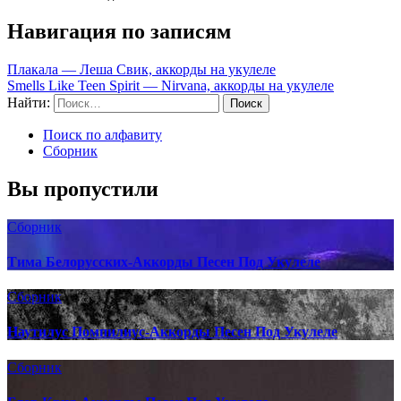
Навигация по записям
Плакала — Леша Свик, аккорды на укулеле
Smells Like Teen Spirit — Nirvana, аккорды на укулеле
Найти:
Поиск по алфавиту
Сборник
Вы пропустили
Сборник
Тима Белорусских-Аккорды Песен Под Укулеле
Сборник
Наутилус Помпилиус-Аккорды Песен Под Укулеле
Сборник