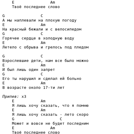
E               Am
    Твоё последнее слово

G               C
E               Am
G               C
E               Am
Летело с обрыва и грелось под пледом

G               C
E               Am
G               C
E               Am
В возрасте около 17-ти лет

Припев:
 x3

E           Am
    Я лишь хочу сказать, что я помню

E           Am
    Я лишь хочу сказать - лето скоро

G                   C
    Может и вовсе не будет последним

E               Am