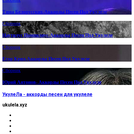
Сборник
Тима Белорусских-Аккорды Песен Под Укулеле
Сборник
Наутилус Помпилиус-Аккорды Песен Под Укулеле
Сборник
Егор Крид-Аккорды Песен Под Укулеле
Сборник
Юрий Антонов- Аккорды Песен Под Укулеле
УкулеЛа - аккорды песен для укулеле
ukulela.xyz