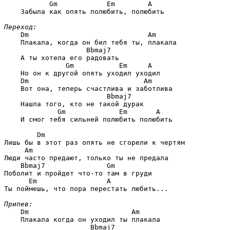
       Gm            Em        A
    Забыла как опять полюбить, полюбить

Переход:
Dm                             Am
    Плакала, когда он бил тебя ты, плакала

                Bbmaj7
    А ты хотела его радовать

           Gm           Em     A
    Но он к другой опять уходил уходил

Dm                            Am
    Вот она, теперь счастлива и заботлива

                     Bbmaj7
    Нашла того, кто не такой дурак

         Gm             Em       A
    И смог тебя сильней полюбить полюбить

        Dm
     Am
    Bbmaj7               Gm
      Em                 A
Ты поймешь, что пора перестать любить...

Припев:
Dm                         Am
    Плакала когда он уходил ты плакала

                 Bbmaj7