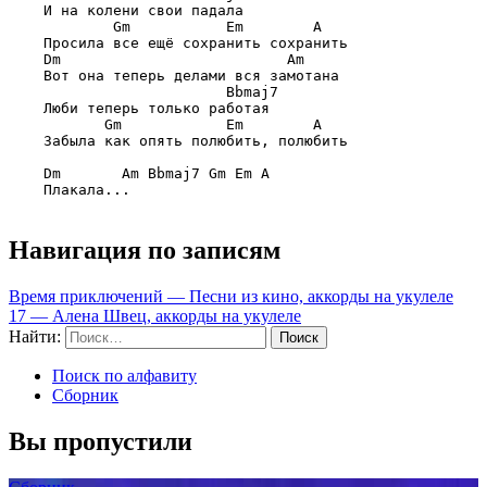
    И на колени свои падала

        Gm           Em        A
    Просила все ещё сохранить сохранить

Dm                          Am
    Вот она теперь делами вся замотана

                     Bbmaj7
    Люби теперь только работая

       Gm            Em        A
    Забыла как опять полюбить, полюбить

Dm       Am Bbmaj7 Gm Em A
    Плакала...

Навигация по записям
Время приключений — Песни из кино, аккорды на укулеле
17 — Алена Швец, аккорды на укулеле
Найти:
Поиск по алфавиту
Сборник
Вы пропустили