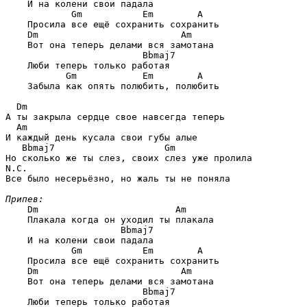
    И на колени свои падала

        Gm           Em        A
    Просила все ещё сохранить сохранить

Dm                          Am
    Вот она теперь делами вся замотана

                     Bbmaj7
    Люби теперь только работая

       Gm            Em        A
    Забыла как опять полюбить, полюбить

  Dm
  Am
   Bbmaj7                    Gm
Но сколько же ты слез, своих слез уже пролила

N.C.

Все было несерьёзно, но жаль ты не поняла

Припев:
Dm                         Am
    Плакала когда он уходил ты плакала

                 Bbmaj7
    И на колени свои падала

        Gm           Em        A
    Просила все ещё сохранить сохранить

Dm                          Am
    Вот она теперь делами вся замотана

                     Bbmaj7
    Люби теперь только работая
