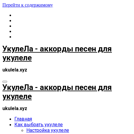
Перейти к содержимому
УкулеЛа - аккорды песен для
укулеле
ukulela.xyz
УкулеЛа - аккорды песен для
укулеле
ukulela.xyz
Главная
Как выбрать укулеле
Настройка укулеле