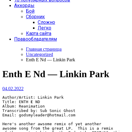
Аккорды
Бой
Сборник
Сложно
Легко
Карта сайта
Правообладателям
Главная страница
Uncategorized
Enth E Nd — Linkin Park
Enth E Nd — Linkin Park
04.02.2022
Author/Artist: Linkin Park

Title: ENTH 
E
 ND

Album: Reanimation

Transcribed by: Sub Sonic Ghost

Email: 
godsmyleader@hotmail.com
Here's another awsome remix of yet another 

awsome song from the great LP.  This is a remix 
