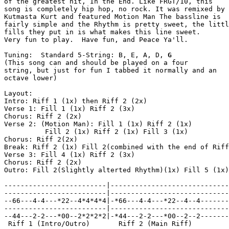
of the greatest hit, In the End. Like FRGT/10, this 

song is completely hip hop, no rock. It was remixed by 

Kutmasta Kurt and featured Motion Man The bassline is 

fairly simple and the Rhythm is pretty sweet, the littl
fills they put in is what makes this line sweet.  

Very fun to play.  Have fun, and Peace Ya'll.

Tuning:  Standard 5-String: B, E, A, D, 
G
(This song can and should be played on a four 

string, but just for fun I tabbed it normally and an 

octave lower)

Layout:

Intro: Riff 1 (1x) then Riff 2 (2x)

Verse 1: Fill 1 (1x) Riff 2 (3x)

Chorus: Riff 2 (2x)

Verse 2: (Motion Man): Fill 1 (1x) Riff 2 (1x) 

          Fill 2 (1x) Riff 2 (1x) Fill 3 (1x)

Chorus: Riff 2(2x)

Break: Riff 2 (1x) Fill 2(combined with the end of Riff
Verse 3: Fill 4 (1x) Riff 2 (3x)

Chorus: Riff 2 (2x)

Outro: Fill 2(Slightly alterted Rhythm)(1x) Fill 5 (1x)
-------------------------|-----------------------------
-------------------------|-----------------------------
--66---4-4---*22--4*4*4*4|-*66---4-4---*22--4--4-------
-------------------------|-----------------------------
--44---2-2---*00--2*2*2*2|-*44---2-2---*00--2--2-------
 Riff 1 (Intro/Outro)       Riff 2 (Main Riff)         