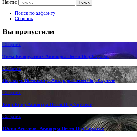
Найти:
Поиск по алфавиту
Сборник
Вы пропустили
Сборник
Тима Белорусских-Аккорды Песен Под Укулеле
Сборник
Наутилус Помпилиус-Аккорды Песен Под Укулеле
Сборник
Егор Крид-Аккорды Песен Под Укулеле
Сборник
Юрий Антонов- Аккорды Песен Под Укулеле