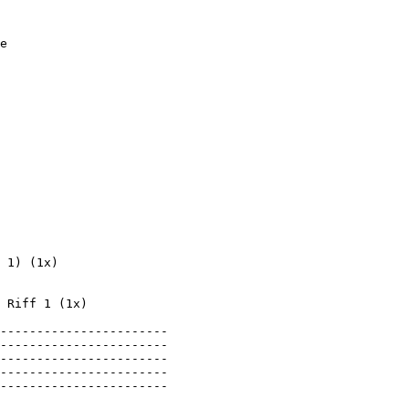
e 

 1) (1x)

 Riff 1 (1x)

-----------------------

-----------------------

-----------------------

-----------------------

-----------------------

                       
