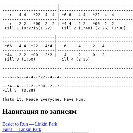
-----------------------|-------------------------------
-----------------------|-------------------------------
--rr---4-4---*22--4--4-|-*6-6---4-4---*22--4--4--------
-----------------------|-------------------------------
--rr---2-2---*00--2--2-|-*4-4---2-2---*00--2--2--------
 Fill 1 (0:27)&(1:22)    Fill 2 (1:40) (2:26) (3:30)   
----------------------|--------------------------------
----------------------|--------------------------------
-*66---4-4--*22---4*4-|---6-----4-----2---4------------
----------------------|--------------------------------
-*44---2-2--*00---2*2-|---4-----2-----0---2------------
 Fill 3 (1:50)          Fill 4 (2:35)                  
-------------------------|-----------------------------
-------------------------|-----------------------------
---6--6---4-4--*22--4--4-|-----------------------------
-------------------------|-----------------------------
--*4--4---2-2--*00--2--2-|-----------------------------
Fill 5  (3:39)

Thats it, Peace Everyone, Have Fun.
Навигация по записям
Easier to Run — Linkin Park
Faint — Linkin Park