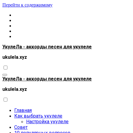
Перейти к содержимому
УкулеЛа - аккорды песен для укулеле
ukulela.xyz
УкулеЛа - аккорды песен для укулеле
ukulela.xyz
Главная
Как выбрать укулеле
Настройка укулеле
Совет
10 популярных вопросов