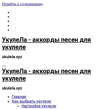
Перейти к содержимому
УкулеЛа - аккорды песен для
укулеле
ukulela.xyz
УкулеЛа - аккорды песен для
укулеле
ukulela.xyz
Главная
Как выбрать укулеле
Настройка укулеле