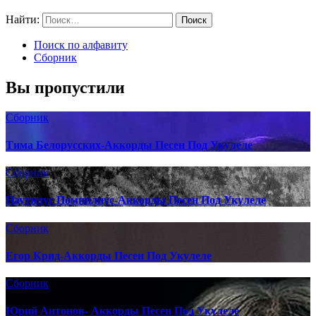
Найти:
Поиск по алфавиту
Сборник
Вы пропустили
Сборник
Тима Белорусских-Аккорды Песен Под Укулеле
Сборник
Наутилус Помпилиус-Аккорды Песен Под Укулеле
Сборник
Егор Крид-Аккорды Песен Под Укулеле
Сборник
Юрий Антонов- Аккорды Песен Под Укулеле