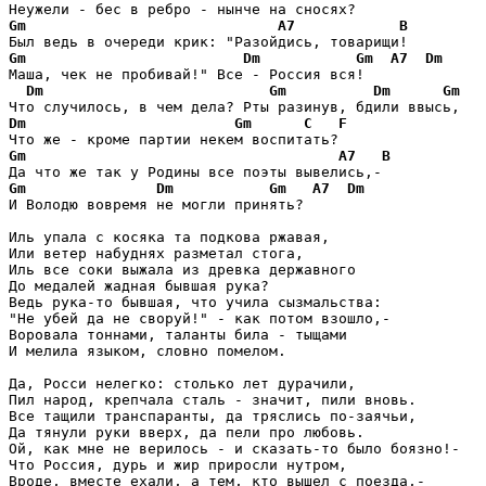
Gm
A7
B
Gm
Dm
Gm
A7
Dm
Маша, чек не пробивай!" Все - Россия вся! 

Dm
Gm
Dm
Gm
Dm
Gm
C
F
Gm
A7
B
Gm
Dm
Gm
A7
Dm
И Володю вовремя не могли принять? 

Иль упала с косяка та подкова ржавая, 

Или ветер набуднях разметал стога, 

Иль все соки выжала из древка державного 

До медалей жадная бывшая рука? 

Ведь рука-то бывшая, что учила сызмальства: 

"Не убей да не своруй!" - как потом взошло,- 

Воровала тоннами, таланты била - тыщами 

И мелила языком, словно помелом. 

Да, Росси нелегко: столько лет дурачили, 

Пил народ, крепчала сталь - значит, пили вновь. 

Все тащили транспаранты, да тряслись по-заячьи, 

Да тянули руки вверх, да пели про любовь. 

Ой, как мне не верилось - и сказать-то было боязно!- 

Что Россия, дурь и жир приросли нутром, 

Вроде, вместе ехали, а тем, кто вышел с поезда,- 
