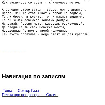
Как аукнулось со сцены - кликнулось потом. 

А сегодня утром встал - вроде, легче дышится, 

Вроде, меньше стал живот и легок на подъем,- 

То ли бросил я курить, то ли пахнет вишнями, 

То ли землю освежило золотым дождем? 

Ну давай, Россия-мать, карусель раскручивай, 

Да своди-ка ты свои Невские мосты, 

Наведенные Петром у твоей излучины, 

Так пусть послужат - ведь стоят не для красоты!
Навигация по записям
 Теща — Сектор Газа
Песня про продюсера — Сплин 