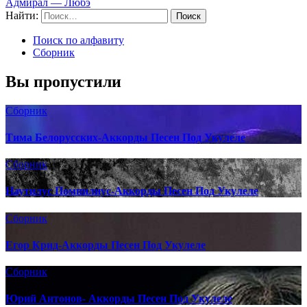
Адмирал — Любэ
Найти:
Поиск по алфавиту
Сборник
Вы пропустили
Сборник
Тима Белорусских-Аккорды Песен Под Укулеле
Сборник
Наутилус Помпилиус-Аккорды Песен Под Укулеле
Сборник
Егор Крид-Аккорды Песен Под Укулеле
Сборник
Юрий Антонов- Аккорды Песен Под Укулеле