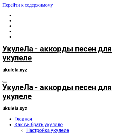
Перейти к содержимому
УкулеЛа - аккорды песен для
укулеле
ukulela.xyz
УкулеЛа - аккорды песен для
укулеле
ukulela.xyz
Главная
Как выбрать укулеле
Настройка укулеле