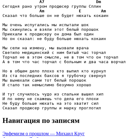
A7
Dm
Сегодня рано утром продюсер группы Сплин

Am
E
Am
Сказал что больше он не будет нюхать кокаин

Мы очень испугались мы испытали шок

Мы скинулись и взяли этот белый порошок

Приехали к продюсеру он дома был один

Но он сказал: не буду больше нюхать кокаин

Мы сели на измену, мы вызвали врача

Светило медицинский с ним битый час торчал

Торчал не в этом смысле, не в том что он торчал

А в том что час торчал с больным и два часа ворчал

Но в общем дело плохо кто выпил кто курнул

Из ста последних баксов я трубочку свернул

Мы вынюхали сами тот белый порошок

И стало так немыслимо безумно хорошо

И тут случилось чудо из спальни вышел хип

И по нему не скажешь что дела его плохи

Не буду больше нюхать на это хватит сил

Навигация по записям
Эвфемизм о прошлом — Михаил Круг