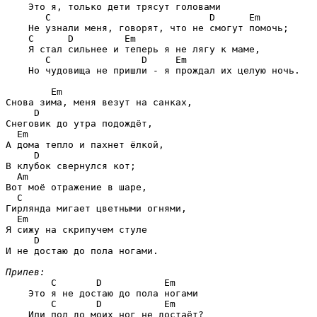
    Это я, только дети трясут головами

C                            D      Em
    Не узнали меня, говорят, что не смогут помочь;

C      D         Em
    Я стал сильнее и теперь я не лягу к маме,

C                D     Em
    Но чудовища не пришли - я прождал их целую ночь.

Em
Снова зима, меня везут на санках,

D
Снеговик до утра подождёт,

Em
А дома тепло и пахнет ёлкой,

D
В клубок свернулся кот;

Am
Вот моё отражение в шаре,

C
Гирлянда мигает цветными огнями,

Em
Я сижу на скрипучем стуле

D
И не достаю до пола ногами.

Припев:
C       D           Em
    Это я не достаю до пола ногами

C       D           Em
    Или пол до моих ног не достаёт?
