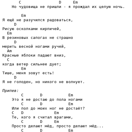
C                D     Em
    Но чудовища не пришли - я прождал их целую ночь.

Em
Я ещё не разучился радоваться,

D
Рисую осколками кирпичей,

Em
В резиновых сапогах не страшно 

D
мерить весной ногами ручей,

Am
Красные яблоки падают вниз, 

C
когда ветер сильнее дует;

Em
Тише, меня зовут есть!

D
Я не голоден, но никого не волнует.

Припев:
C       D           Em
    Это я не достаю до пола ногами

C       D           Em
    Или пол до моих ног не достаёт?

C   D             Em
    Те, кого я считал врагами,

C       D     Em
    Просто делают мёд, просто делают мёд...

C       D           Em