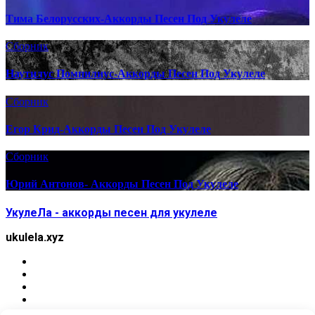
Тима Белорусских-Аккорды Песен Под Укулеле
Сборник
Наутилус Помпилиус-Аккорды Песен Под Укулеле
Сборник
Егор Крид-Аккорды Песен Под Укулеле
Сборник
Юрий Антонов- Аккорды Песен Под Укулеле
УкулеЛа - аккорды песен для укулеле
ukulela.xyz