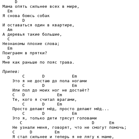
D
Мама опять сильнее всех в мире,

Em
Я снова боюсь собак 

D
И оставаться один в квартире,

Am
А деревья такие большие,

C
Незнакомы плохие слова;

Em
Поиграем в прятки?

D
Мне как раньше по пояс трава.

Припев:
C       D           Em
    Это я не достаю до пола ногами

C       D           Em
    Или пол до моих ног не достаёт?

C   D             Em
    Те, кого я считал врагами,

C       D     Em
    Просто делают мёд, просто делают мёд...

C       D           Em
    Это я, только дети трясут головами

C                            D      Em
    Не узнали меня, говорят, что не смогут помочь;

C      D         Em
    Я стал сильнее и теперь я не лягу к маме,
