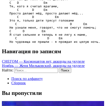
C   D             Em
    Те, кого я считал врагами,

C       D     Em
    Просто делают мёд, просто делают мёд...

C       D           Em
    Это я, только дети трясут головами

C                            D      Em
    Не узнали меня, говорят, что не смогут помочь;

C      D         Em
    Я стал сильнее и теперь я не лягу к маме,

C                D     Em
Навигация по записям
СНЕГОМ — Космонавтов нет, аккорды на укулеле
Ноябрь — Женя Мильковский, аккорды на укулеле
Найти:
Поиск по алфавиту
Сборник
Вы пропустили
Сборник