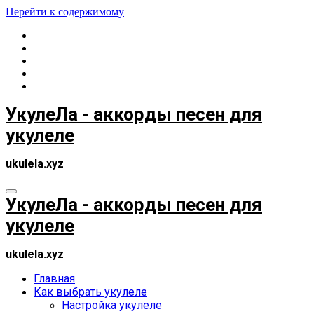
Перейти к содержимому
УкулеЛа - аккорды песен для
укулеле
ukulela.xyz
УкулеЛа - аккорды песен для
укулеле
ukulela.xyz
Главная
Как выбрать укулеле
Настройка укулеле