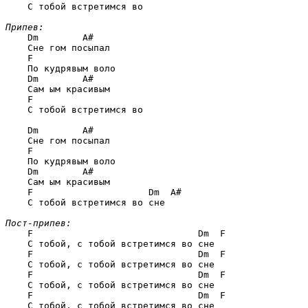
    С тобой встретимся во

Припев:
Dm        A#
    Сне гом посыпал

F
    По кудрявым воло

Dm        A#
    Сам ым красивым

F
    С тобой встретимся во

Dm        A#
    Сне гом посыпал

F
    По кудрявым воло

Dm        A#
    Сам ым красивым

F                     Dm  A#
    С тобой встретимся во сне

Пост-припев:
F                              Dm  F
    С тобой, с тобой встретимся во сне

F                              Dm  F
    С тобой, с тобой встретимся во сне

F                              Dm  F
    С тобой, с тобой встретимся во сне

F                              Dm  F
    С тобой, с тобой встретимся во сне
