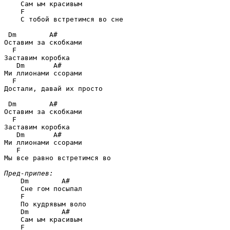
    Сам ым красивым

F
    С тобой встретимся во сне

 Dm        A#
  F
   Dm       A#
  F
Достали, давай их просто

 Dm        A#
  F
   Dm       A#
   F
Мы все равно встретимся во

Пред-припев:
Dm        A#
    Сне гом посыпал

F
    По кудрявым воло

Dm        A#
    Сам ым красивым

F