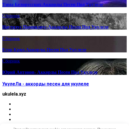
Тима Белорусских-Аккорды Песен Под Укулеле
Сборник
Наутилус Помпилиус-Аккорды Песен Под Укулеле
Сборник
Егор Крид-Аккорды Песен Под Укулеле
Сборник
Юрий Антонов- Аккорды Песен Под Укулеле
УкулеЛа - аккорды песен для укулеле
ukulela.xyz