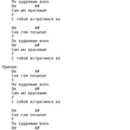
    По кудрявым воло

Dm        A#
    Сам ым красивым

F
    С тобой встретимся во

Dm        A#
    Сне гом посыпал

F
    По кудрявым воло

Dm        A#
    Сам ым красивым

F
    С тобой встретимся во

Припев:
Dm        A#
    Сне гом посыпал

F
    По кудрявым воло

Dm        A#
    Сам ым красивым

F
    С тобой встретимся во

Dm        A#
    Сне гом посыпал

F
    По кудрявым воло

Dm        A#