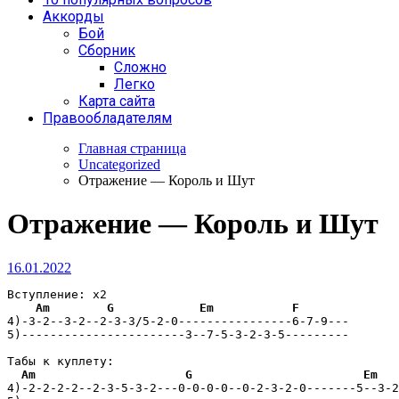
Аккорды
Бой
Сборник
Сложно
Легко
Карта сайта
Правообладателям
Главная страница
Uncategorized
Отражение — Король и Шут
Отражение — Король и Шут
16.01.2022
Вступление: x2

Am
G
Em
F
4)-3-2--3-2--2-3-3/5-2-0----------------6-7-9---

5)-----------------------3--7-5-3-2-3-5---------

Табы к куплету:              

Am
G
Em
4)-2-2-2-2--2-3-5-3-2---0-0-0-0--0-2-3-2-0-------5--3-2