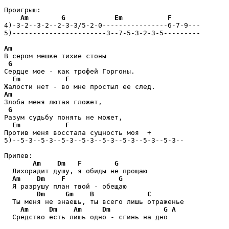
Проигрыш:

Am
G
Em
F
4)-3-2--3-2--2-3-3/5-2-0----------------6-7-9---

5)-----------------------3--7-5-3-2-3-5---------

Am
В сером мешке тихие стоны

G
Сердце мое - как трофей Горгоны.

Em
F
Am
Злоба меня лютая гложет,

G
Разум судьбу понять не может,

Em
F
Против меня восстала сущность моя  + 

5)--5-3--5-3--5-3--5-3--5-3--5-3--5-3--5-3--

Припев:

Am
Dm
F
G
  Лихорадит душу, я обиды не прощаю

Am
Dm
F
G
  Я разрушу план твой - обещаю

Dm
Gm
B
C
  Ты меня не знаешь, ты всего лишь отраженье

Am
Dm
Am
Dm
G
A
  Средство есть лишь одно - сгинь на дно
