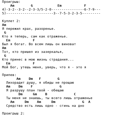
Проигрыш:

Am
G
Em
F
4)-3-2--3-2--2-3-3/5-2-0----------------6-7-9---

5)-----------------------3--7-5-3-2-3-5---------

Am
Я пережил крах, разоренье.

G
Кто я теперь, сам как отраженье.

Em
F
Am
Тот, кто пришел из зазеркалья,

G
Кто принес в мою жизнь страдания...

Em
F
Мой Бог, утешь меня, уверь, что я - это я

Припев:

Am
Dm
F
G
  Лихорадит душу, я обиды не прощаю

Am
Dm
F
G
  Я разрушу план твой - обещаю

Dm
Gm
B
C
  Ты меня не знаешь, ты всего лишь отраженье

Am
Dm
Am
Dm
G
A
  Средство есть лишь одно - сгинь на дно 

Проигрыш 2:
