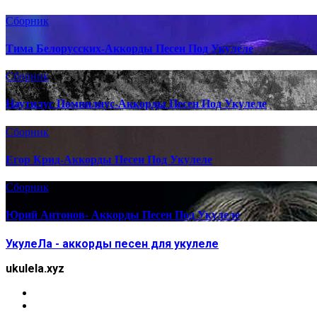
Сборник
Тима Белорусских-Аккорды Песен Под Укулеле
Сборник
Наутилус Помпилиус-Аккорды Песен Под Укулеле
Сборник
Егор Крид-Аккорды Песен Под Укулеле
Сборник
Юрий Антонов- Аккорды Песен Под Укулеле
УкулеЛа - аккорды песен для укулеле
ukulela.xyz