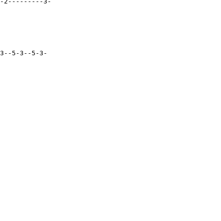
-2---------3-                        

3--5-3--5-3-
