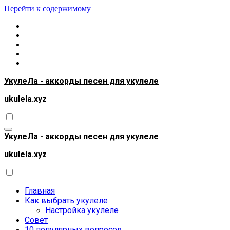
Перейти к содержимому
УкулеЛа - аккорды песен для укулеле
ukulela.xyz
УкулеЛа - аккорды песен для укулеле
ukulela.xyz
Главная
Как выбрать укулеле
Настройка укулеле
Совет
10 популярных вопросов