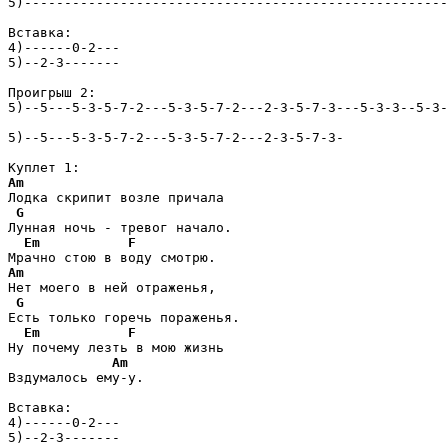
5)-----------------------------------------------------
Вставка:

4)------0-2---

5)--2-3-------

Проигрыш 2:

5)--5---5-3-5-7-2---5-3-5-7-2---2-3-5-7-3---5-3-3--5-3-
5)--5---5-3-5-7-2---5-3-5-7-2---2-3-5-7-3-

Am
Лодка скрипит возле причала

G
Лунная ночь - тревог начало.

Em
F
Am
Нет моего в ней отраженья,

G
Есть только горечь пораженья.

Em
F
Ну почему лезть в мою жизнь

Am
Вздумалось ему-у.

Вставка:

4)------0-2---

5)--2-3-------
