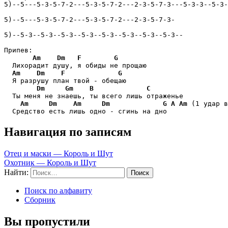
5)--5---5-3-5-7-2---5-3-5-7-2---2-3-5-7-3---5-3-3--5-3-
5)--5---5-3-5-7-2---5-3-5-7-2---2-3-5-7-3-

5)--5-3--5-3--5-3--5-3--5-3--5-3--5-3--5-3--

Припев:

Am
Dm
F
G
  Лихорадит душу, я обиды не прощаю

Am
Dm
F
G
  Я разрушу план твой - обещаю

Dm
Gm
B
C
  Ты меня не знаешь, ты всего лишь отраженье

Am
Dm
Am
Dm
G
A
Am
 (1 удар в
  Средство есть лишь одно - сгинь на дно
Навигация по записям
Отец и маски — Король и Шут
Охотник — Король и Шут
Найти:
Поиск по алфавиту
Сборник
Вы пропустили