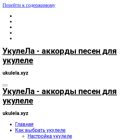
Перейти к содержимому
УкулеЛа - аккорды песен для
укулеле
ukulela.xyz
УкулеЛа - аккорды песен для
укулеле
ukulela.xyz
Главная
Как выбрать укулеле
Настройка укулеле