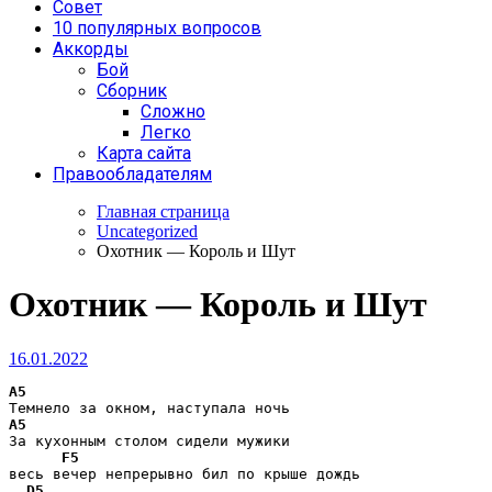
Совет
10 популярных вопросов
Аккорды
Бой
Сборник
Сложно
Легко
Карта сайта
Правообладателям
Главная страница
Uncategorized
Охотник — Король и Шут
Охотник — Король и Шут
16.01.2022
A5
A5
За кухонным столом сидели мужики

F5
весь вечер непрерывно бил по крыше дождь

D5