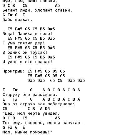
D
C
B
C5
A5
G
F#
G
E
Бабы визжат.

E5
F#5
G5
C5
B5
D#5
Беда! Паника в селе!

E5
F#5
G5
C5
B5
D#5
С ума спятил дед!

E5
F#5
G5
C5
B5
D#5
В одних он трусах! 

E5
F#5
G5
C5
B5
D#5
И ужас в его глазах! 

Проигрыш: 
E5
F#5
G5
D5
C5
E5
F#5
G5
D5
C5
D#5
D#5
C5
C5
D#5
D#5
E
F#
G
A
B
C
B
A
C
B
A
E
F#
G
A
B
C
B
A
C
B
A
C5
C
B
A
D5
D
C
B
C5
A5
G
F#
G
E
Мол, нынче помрешь!"
