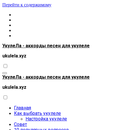
Перейти к содержимому
УкулеЛа - аккорды песен для укулеле
ukulela.xyz
УкулеЛа - аккорды песен для укулеле
ukulela.xyz
Главная
Как выбрать укулеле
Настройка укулеле
Совет
10 популярных вопросов