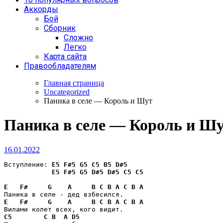
Аккорды
Бой
Сборник
Сложно
Легко
Карта сайта
Правообладателям
Главная страница
Uncategorized
Паника в селе — Король и Шут
Паника в селе — Король и Ш
16.01.2022
Вступление: 
E5
F#5
G5
C5
B5
D#5
E5
F#5
G5
D#5
D#5
C5
C5
E
F#
G
A
B
C
B
A
C
B
A
E
F#
G
A
B
C
B
A
C
B
A
C5
C
B
A
D5