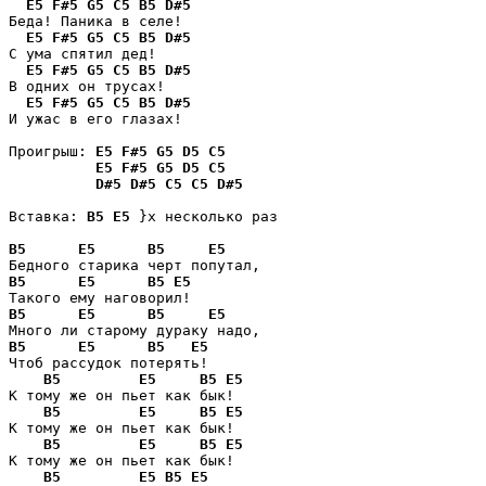
E5
F#5
G5
C5
B5
D#5
Беда! Паника в селе!

E5
F#5
G5
C5
B5
D#5
С ума спятил дед!

E5
F#5
G5
C5
B5
D#5
В одних он трусах! 

E5
F#5
G5
C5
B5
D#5
И ужас в его глазах! 

Проигрыш: 
E5
F#5
G5
D5
C5
E5
F#5
G5
D5
C5
D#5
D#5
C5
C5
D#5
Вставка: 
B5
E5
 }x несколько раз

B5
E5
B5
E5
B5
E5
B5
E5
B5
E5
B5
E5
B5
E5
B5
E5
Чтоб рассудок потерять!

B5
E5
B5
E5
К тому же он пьет как бык! 

B5
E5
B5
E5
К тому же он пьет как бык!

B5
E5
B5
E5
К тому же он пьет как бык!

B5
E5
B5
E5