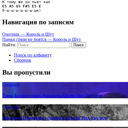
E5
A5
G5
F#5
E5
E
б-ы-ы-ы-ы-ы-ы-ык!
Навигация по записям
Охотник — Король и Шут
Панки грязи не боятся — Король и Шут
Найти:
Поиск по алфавиту
Сборник
Вы пропустили
Сборник
Тима Белорусских-Аккорды Песен Под Укулеле
Сборник
Наутилус Помпилиус-Аккорды Песен Под Укулеле