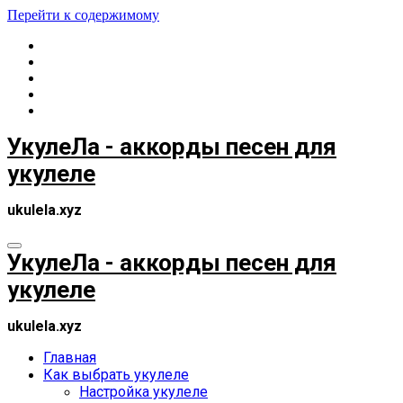
Перейти к содержимому
УкулеЛа - аккорды песен для
укулеле
ukulela.xyz
УкулеЛа - аккорды песен для
укулеле
ukulela.xyz
Главная
Как выбрать укулеле
Настройка укулеле