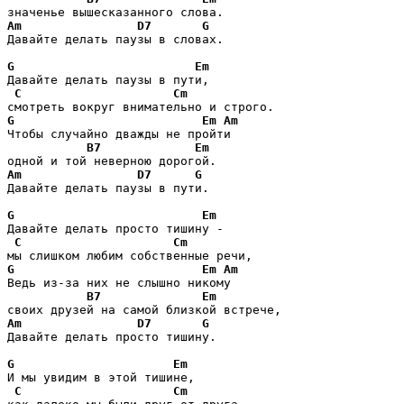
Am
D7
G
Давайте делать паузы в словах. 

G
Em
Давайте делать паузы в пути,

C
Cm
G
Em
Am
Чтобы случайно дважды не пройти

B7
Em
Am
D7
G
Давайте делать паузы в пути. 

G
Em
Давайте делать просто тишину -

C
Cm
G
Em
Am
Ведь из-за них не слышно никому

B7
Em
Am
D7
G
Давайте делать просто тишину. 

G
Em
И мы увидим в этой тишине,

C
Cm