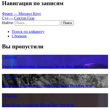
Навигация по записям
Фраер — Михаил Круг
Суд — Сектор Газа
Найти:
Поиск по алфавиту
Сборник
Вы пропустили
Сборник
Тима Белорусских-Аккорды Песен Под Укулеле
Сборник
Наутилус Помпилиус-Аккорды Песен Под Укулеле
Сборник
Егор Крид-Аккорды Песен Под Укулеле