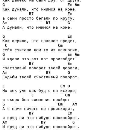
G
Em
Am
Как думали, что мчимся на коне,

B7
Em
Am
D7
G
А думали, что мчимся на коне. 

G
Em
Как верили, что главное придет,

C
Cm
G
Em
Am
И ждали что-вот вот произойдет

B7
Em
Am
D7
G
Судьбы твоей счастливый поворот. 

C
Cm
D
Но век уже как-будто на исходе, 

C
Cm
G
Em
Am
А с нами ничего не происходит,

B7
Em
Am
D7
G
И вряд ли что-нибудь произойдет.