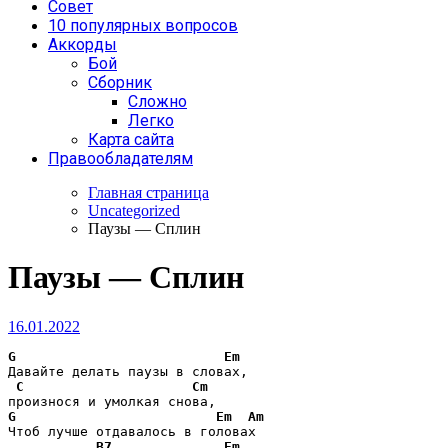
Совет
10 популярных вопросов
Аккорды
Бой
Сборник
Сложно
Легко
Карта сайта
Правообладателям
Главная страница
Uncategorized
Паузы — Сплин
Паузы — Сплин
16.01.2022
G
Em
Давайте делать паузы в словах,

C
Cm
G
Em
Am
Чтоб лучше отдавалось в головах

B7
Em