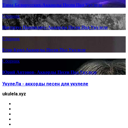
Тима Белорусских-Аккорды Песен Под Укулеле
Сборник
Наутилус Помпилиус-Аккорды Песен Под Укулеле
Сборник
Егор Крид-Аккорды Песен Под Укулеле
Сборник
Юрий Антонов- Аккорды Песен Под Укулеле
УкулеЛа - аккорды песен для укулеле
ukulela.xyz