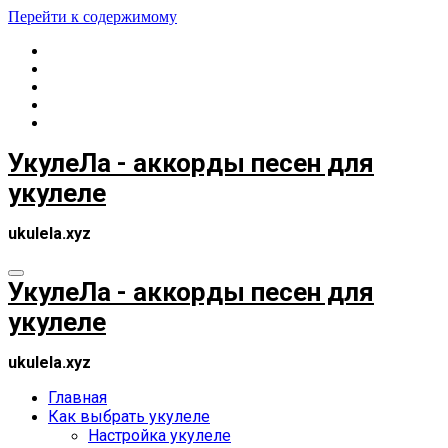
Перейти к содержимому
УкулеЛа - аккорды песен для
укулеле
ukulela.xyz
УкулеЛа - аккорды песен для
укулеле
ukulela.xyz
Главная
Как выбрать укулеле
Настройка укулеле