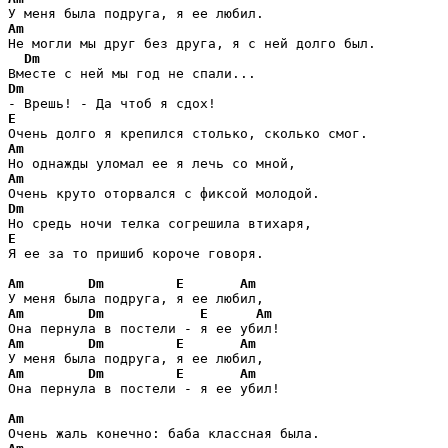
Am
Не могли мы друг без друга, я с ней долго был. 

Dm
Dm
E
Am
Am
Dm
E
Я ее за то пришиб короче говоря. 

Am
Dm
E
Am
Am
Dm
E
Am
Am
Dm
E
Am
Am
Dm
E
Am
Она пернула в постели - я ее убил! 

Am