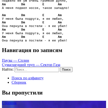
Am
Dm
E
Am
А меня подвел носок, такое западло! 

Am
Dm
E
Am
Am
Dm
E
Am
Am
Dm
E
Am
Am
Dm
E
Am
Она пернула в постели - я ее убил!
Навигация по записям
Паузы — Сплин
Сумасшедший труп — Сектор Газа
Найти:
Поиск по алфавиту
Сборник
Вы пропустили
Сборник