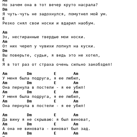
Am
Dm
E
Резко снял свои носки и вдарил наобум. 

Am
Am
Dm
E
Я в тот раз от страха очень сильно закобздел! 

Am
Dm
E
Am
Am
Dm
E
Am
Am
Dm
E
Am
Am
Dm
E
Am
Она пернула в постели - я ее убил! 

Am
Dm
E
Am
Am
Dm
E
Am
Am
Dm
E
Am