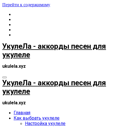
Перейти к содержимому
УкулеЛа - аккорды песен для
укулеле
ukulela.xyz
УкулеЛа - аккорды песен для
укулеле
ukulela.xyz
Главная
Как выбрать укулеле
Настройка укулеле