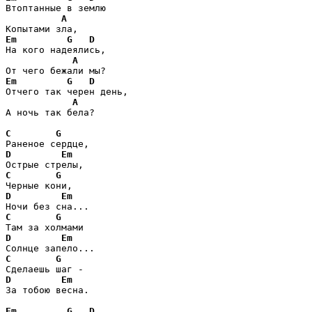
Втоптанные в землю

A
Em
G
D
На кого надеялись,

A
Em
G
D
Отчего так черен день,

A
А ночь так бела?

C
G
D
Em
C
G
D
Em
C
G
D
Em
C
G
D
Em
За тобою весна.

Em
G
D