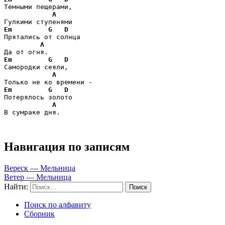
Темными пещерами,

A
Em
G
D
Прятались от солнца

A
Em
G
D
Самородки сеяли,

A
Em
G
D
Потерялось золото

A
В сумраке дня.
Навигация по записям
Вереск — Мельница
Ветер — Мельница
Найти:
Поиск по алфавиту
Сборник