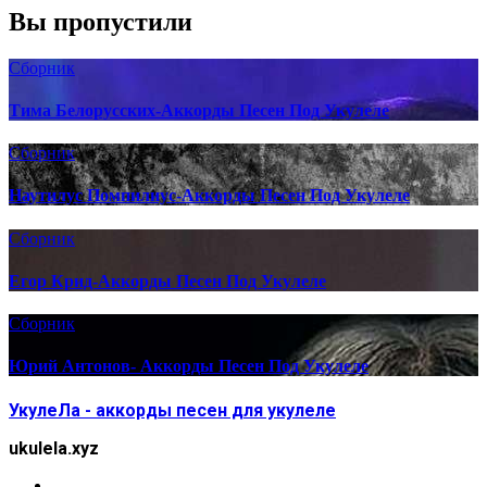
Вы пропустили
Сборник
Тима Белорусских-Аккорды Песен Под Укулеле
Сборник
Наутилус Помпилиус-Аккорды Песен Под Укулеле
Сборник
Егор Крид-Аккорды Песен Под Укулеле
Сборник
Юрий Антонов- Аккорды Песен Под Укулеле
УкулеЛа - аккорды песен для укулеле
ukulela.xyz