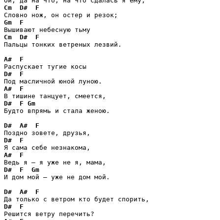
Cm
D#
F
Gm
F
Cm
D#
F
Пальцы тонких ветреных лезвий.

A#
F
D#
F
A#
F
D#
F
Gm
Будто впрямь и стала женою.

D#
A#
F
D#
F
A#
F
D#
F
Gm
И дом мой — уже не дом мой.

D#
A#
F
D#
F