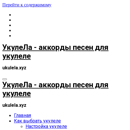
Перейти к содержимому
УкулеЛа - аккорды песен для
укулеле
ukulela.xyz
УкулеЛа - аккорды песен для
укулеле
ukulela.xyz
Главная
Как выбрать укулеле
Настройка укулеле