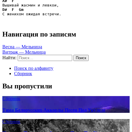
A#
F
D#
F
Gm
С женихом ожидая встречи.
Навигация по записям
Весна — Мельница
Витраж — Мельница
Найти:
Поиск по алфавиту
Сборник
Вы пропустили
Сборник
Тима Белорусских-Аккорды Песен Под Укулеле
Сборник