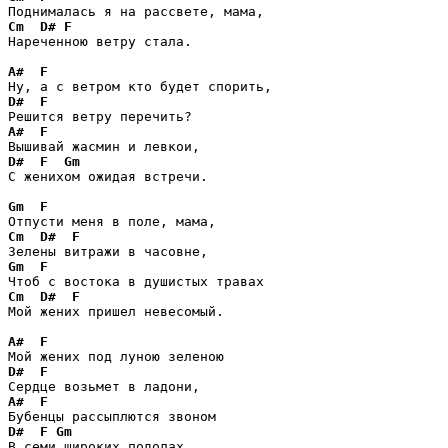
Cm
  ­
D#
F
Нареченною ветру стала.

A#
F
D#
F
A#
F
D#
F
Gm
С женихом ожидая встречи.

Gm
F
Cm
D#
F
Gm
F
Cm
D#
F
Мой жених пришел невесомый.

A#
F
D#
F
A#
F
D#
F
Gm
В семи широких подолах.
