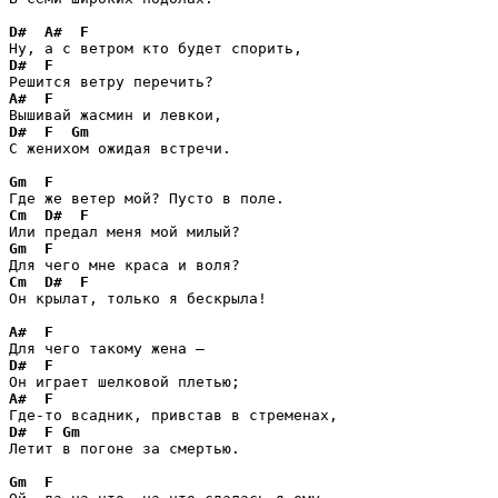
D#
A#
F
D#
F
A#
F
D#
F
Gm
С женихом ожидая встречи.

Gm
F
Cm
D#
F
Gm
F
Cm
D#
F
Он крылат, только я бескрыла!

A#
F
D#
F
A#
F
D#
F
Gm
Летит в погоне за смертью.

Gm
F